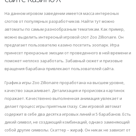
На данном игровом заведении имеется масса интересных
слотов от популярных разработчиков. Найти тут можно
автоматы по самым разнообразным тематикам. Как пример,
можно выделить интересный игровой слот Zoo Zillionaire. Он
предлагает пользователю казино посетить зоопарк. Игра
принесет прекрасные эмоции от проведенного в ней времени и
поможет неплохо заработать. Забавный сюжет и призовые
вращения барабана привлекают пользователей сайта.
Графика игры Zoo Zillionaire проработана на высшем уровне,
качество зашкаливает. Детализация и прорисовка картинок
поражает. Качественно выполненная анимация увлекает и
делает процесс игры приятным глазу. Сам игровой автомат
содержит в себе два десятка игровых линий и 5 барабанов. Есть
дикий символ, не создающий комбинаций, однако заменяющий
собой другие символы. Скаттер – жираф. Он никак не зависит от