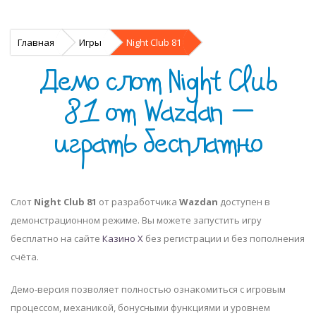
Главная
Игры
Night Club 81
Демо слот Night Club
81 от Wazdan —
играть бесплатно
Слот
Night Club 81
от разработчика
Wazdan
доступен в
демонстрационном режиме. Вы можете запустить игру
бесплатно на сайте
Казино Х
без регистрации и без пополнения
счёта.
Демо-версия позволяет полностью ознакомиться с игровым
процессом, механикой, бонусными функциями и уровнем