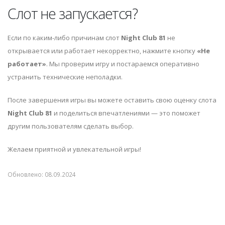
Слот не запускается?
Если по каким-либо причинам слот
Night Club 81
не
открывается или работает некорректно, нажмите кнопку
«Не
работает»
. Мы проверим игру и постараемся оперативно
устранить технические неполадки.
После завершения игры вы можете оставить свою оценку слота
Night Club 81
и поделиться впечатлениями — это поможет
другим пользователям сделать выбор.
Желаем приятной и увлекательной игры!
Обновлено:
08.09.2024