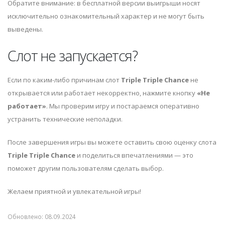
Обратите внимание: в бесплатной версии выигрыши носят
исключительно ознакомительный характер и не могут быть
выведены.
Слот не запускается?
Если по каким-либо причинам слот
Triple Triple Chance
не
открывается или работает некорректно, нажмите кнопку
«Не
работает»
. Мы проверим игру и постараемся оперативно
устранить технические неполадки.
После завершения игры вы можете оставить свою оценку слота
Triple Triple Chance
и поделиться впечатлениями — это
поможет другим пользователям сделать выбор.
Желаем приятной и увлекательной игры!
Обновлено:
08.09.2024