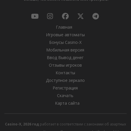
Главная
Игровые автоматы
Бонусы Casino-X
Мобильная версия
Ввод Вывод денег
Отзывы игроков
Контакты
Доступное зеркало
Регистрация
Скачать
Карта сайта
Casino-X, 2026 год
работает в соответствии с законами об азартных