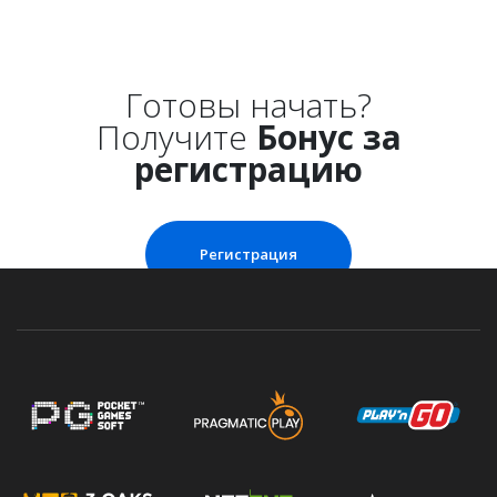
Готовы начать?
Получите
Бонус за
регистрацию
Регистрация