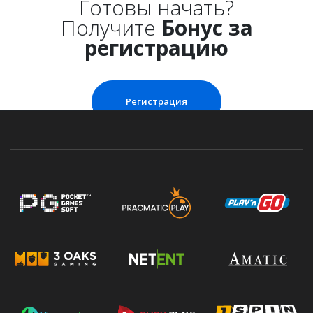
Готовы начать?
Получите
Бонус за
регистрацию
Регистрация