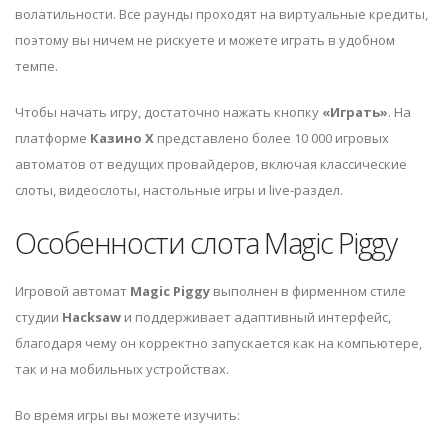
волатильности. Все раунды проходят на виртуальные кредиты,
поэтому вы ничем не рискуете и можете играть в удобном
темпе.
Чтобы начать игру, достаточно нажать кнопку
«Играть»
. На
платформе
Казино Х
представлено более 10 000 игровых
автоматов от ведущих провайдеров, включая классические
слоты, видеослоты, настольные игры и live-раздел.
Особенности слота Magic Piggy
Игровой автомат
Magic Piggy
выполнен в фирменном стиле
студии
Hacksaw
и поддерживает адаптивный интерфейс,
благодаря чему он корректно запускается как на компьютере,
так и на мобильных устройствах.
Во время игры вы можете изучить: