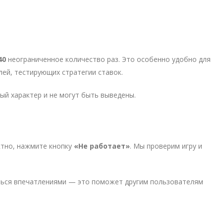
40
неограниченное количество раз. Это особенно удобно для
лей, тестирующих стратегии ставок.
й характер и не могут быть выведены.
ктно, нажмите кнопку
«Не работает»
. Мы проверим игру и
ься впечатлениями — это поможет другим пользователям