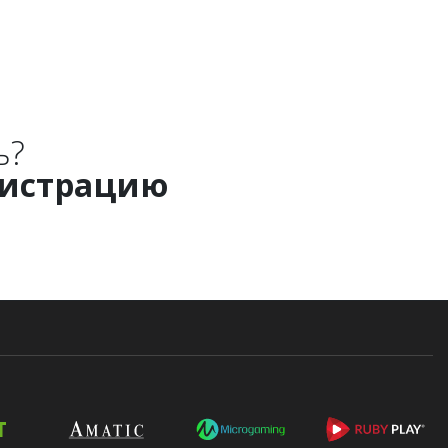
ь?
гистрацию