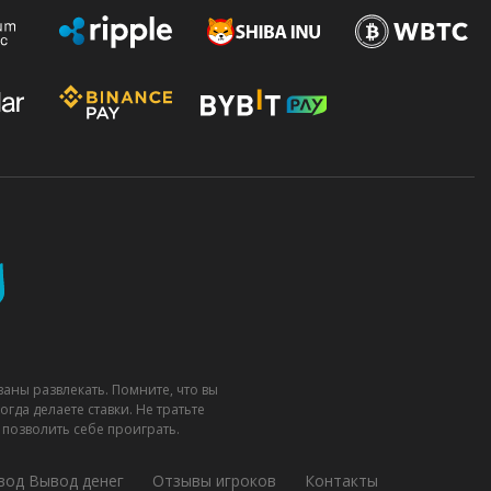
аны развлекать. Помните, что вы
огда делаете ставки. Не тратьте
позволить себе проиграть.
вод Вывод денег
Отзывы игроков
Контакты