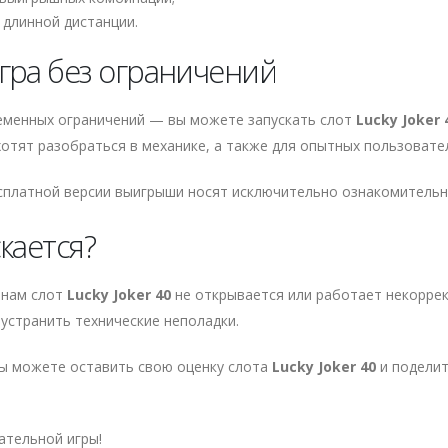
 длинной дистанции.
гра без ограничений
еменных ограничений — вы можете запускать слот
Lucky Joker 
хотят разобраться в механике, а также для опытных пользовате
сплатной версии выигрыши носят исключительно ознакомительны
кается?
инам слот
Lucky Joker 40
не открывается или работает некорре
устранить технические неполадки.
вы можете оставить свою оценку слота
Lucky Joker 40
и поделит
ательной игры!