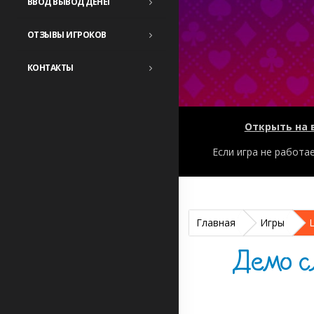
ВВОД ВЫВОД ДЕНЕГ
ОТЗЫВЫ ИГРОКОВ
КОНТАКТЫ
Открыть на 
Если игра не работа
Главная
Игры
L
Демо с