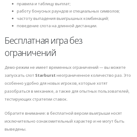
правила и таблицу выплат;
работу бонусных раундов и специальных символов;
частоту выпадения выигрышных комбинаций;
поведение слота на длинной дистанции.
Бесплатная игра без
ограничений
Демо-режим не имеет временных ограничений — вы можете
запускать слот
Starburst
неограниченное количество раз. Это
особенно удобно для новых игроков, которые хотят
разобраться в механике, а также для опытных пользователей,
тестирующих стратегии ставок.
Обратите внимание: в бесплатной версии выигрыши носят
исключительно ознакомительный характер и не могут быть
выведены.