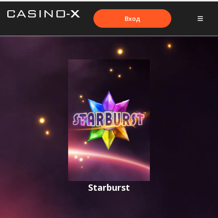
Вход
Starburst