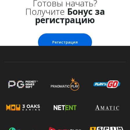
Готовы начать?
Получите
Бонус за
регистрацию
Регистрация