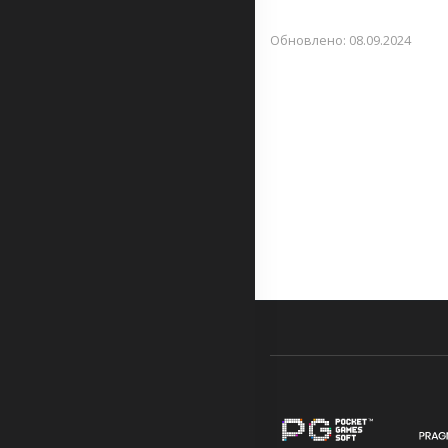
Обновлено:
08.09.2024