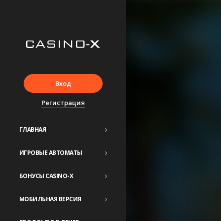
Вход
Регистрация
ГЛАВНАЯ
ИГРОВЫЕ АВТОМАТЫ
БОНУСЫ CASINO-X
МОБИЛЬНАЯ ВЕРСИЯ