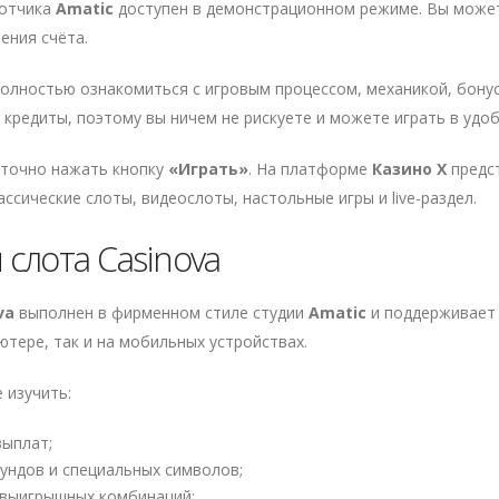
отчика
Amatic
доступен в демонстрационном режиме. Вы может
ения счёта.
олностью ознакомиться с игровым процессом, механикой, бону
 кредиты, поэтому вы ничем не рискуете и можете играть в удо
аточно нажать кнопку
«Играть»
. На платформе
Казино Х
предст
ссические слоты, видеослоты, настольные игры и live-раздел.
слота Casinova
va
выполнен в фирменном стиле студии
Amatic
и поддерживает 
ютере, так и на мобильных устройствах.
 изучить:
выплат;
ундов и специальных символов;
 выигрышных комбинаций;