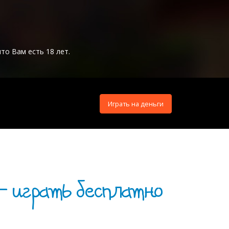
то Вам есть 18 лет.
Играть на деньги
 — играть бесплатно