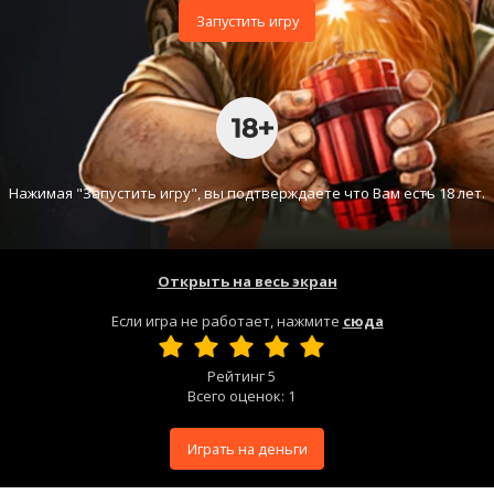
Запустить игру
Нажимая "Запустить игру", вы подтверждаете что Вам есть 18 лет.
Открыть на весь экран
Если игра не работает, нажмите
сюда
Рейтинг
5
Всего оценок:
1
Играть на деньги