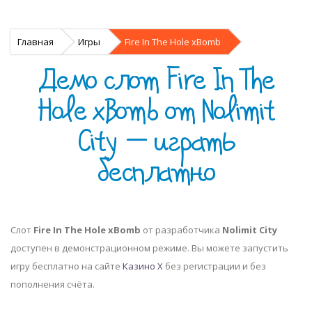
Главная
Игры
Fire In The Hole xBomb
Демо слот Fire In The
Hole xBomb от Nolimit
City — играть
бесплатно
Слот
Fire In The Hole xBomb
от разработчика
Nolimit City
доступен в демонстрационном режиме. Вы можете запустить
игру бесплатно на сайте
Казино Х
без регистрации и без
пополнения счёта.