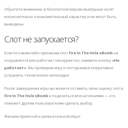
Обратите внимание: в бесплатной версии выигрыши носят
исключительно ознакомительный характер и не могут быть
выведены.
Слот не запускается?
Если по каким-либо причинам слот
Fire In The Hole xBomb
не
открывается или работает некорректно, нажмите кнопку
«Не
работает»
. Мы проверим игру и постараемся оперативно
устранить технические неполадки.
После завершения игры вы можете оставить свою оценку слота
Fire In The Hole xBomb
и поделиться впечатлениями — это
поможет другим пользователям сделать выбор.
Желаем приятной и увлекательной игры!