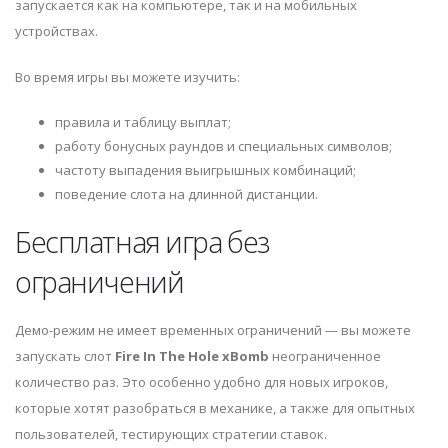
запускается как на компьютере, так и на мобильных
устройствах.
Во время игры вы можете изучить:
правила и таблицу выплат;
работу бонусных раундов и специальных символов;
частоту выпадения выигрышных комбинаций;
поведение слота на длинной дистанции.
Бесплатная игра без
ограничений
Демо-режим не имеет временных ограничений — вы можете
запускать слот
Fire In The Hole xBomb
неограниченное
количество раз. Это особенно удобно для новых игроков,
которые хотят разобраться в механике, а также для опытных
пользователей, тестирующих стратегии ставок.