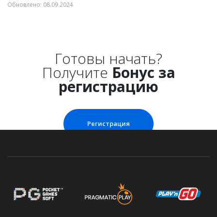
Обновлено:
08.09.2024
Готовы начать?
Получите
Бонус за
регистрацию
Регистрация