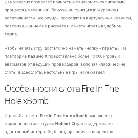
Демо-версия позволяет полностью ознакомиться с игровым
процессом, механикой, бонусными функциями и уровнем
волатильности. Все раунды проходят на виртуальные кредиты,
поэтому вы ничем не рискуете и можете играть в удобном
темпе.
Чтобы начать игру, достаточно нажать кнопку
«Играть»
. На
платформе
Казино Х
представлено более 10 000 игровых
автоматов от ведущих провайдеров, включая классические
слоты, видеослоты, настольные игры и live-раздел.
Особенности слота Fire In The
Hole xBomb
Игровой автомат
Fire In The Hole xBomb
выполнен в
фирменном стиле студии
Nolimit City
и поддерживает
адаптивный интерфейс, благодаря чему он корректно