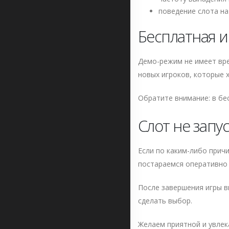
поведение слота на
Бесплатная и
Демо-режим не имеет вр
новых игроков, которые 
Обратите внимание: в бе
Слот не запус
Если по каким-либо прич
постараемся оперативно 
После завершения игры 
сделать выбор.
Желаем приятной и увлек