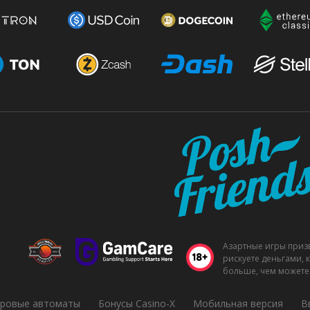
Азартные игры призв
рискуете деньгами, к
больше, чем можете 
ровые автоматы
Бонусы Casino-X
Мобильная версия
В