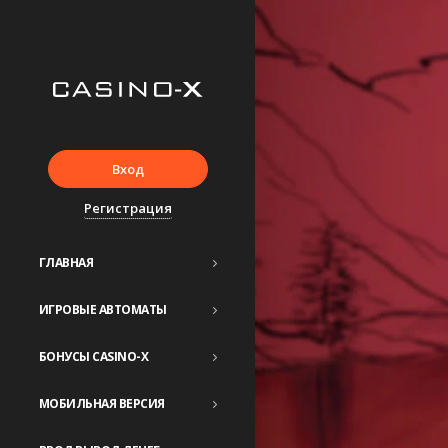
Вход
Регистрация
ГЛАВНАЯ
ИГРОВЫЕ АВТОМАТЫ
БОНУСЫ CASINO-X
МОБИЛЬНАЯ ВЕРСИЯ