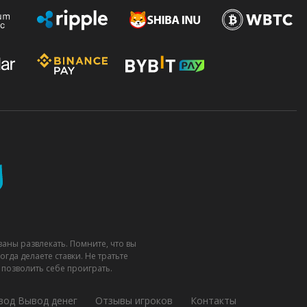
аны развлекать. Помните, что вы
огда делаете ставки. Не тратьте
позволить себе проиграть.
вод Вывод денег
Отзывы игроков
Контакты