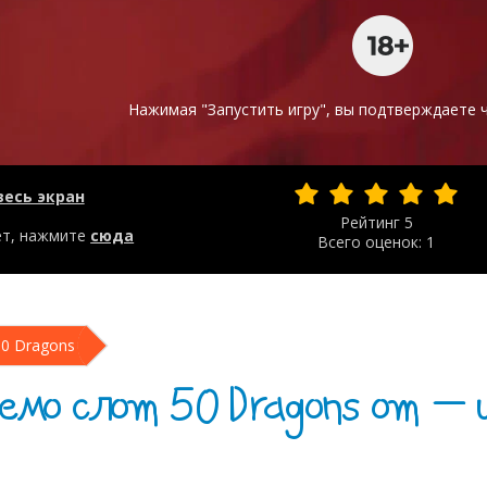
Нажимая "Запустить игру", вы подтверждаете ч
весь экран
Рейтинг
5
ет, нажмите
сюда
Всего оценок:
1
50 Dragons
емо слот 50 Dragons от — 