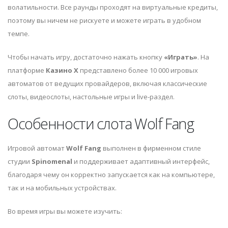
волатильности. Все раунды проходят на виртуальные кредиты,
поэтому вы ничем не рискуете и можете играть в удобном
темпе.
Чтобы начать игру, достаточно нажать кнопку
«Играть»
. На
платформе
Казино Х
представлено более 10 000 игровых
автоматов от ведущих провайдеров, включая классические
слоты, видеослоты, настольные игры и live-раздел.
Особенности слота Wolf Fang
Игровой автомат
Wolf Fang
выполнен в фирменном стиле
студии
Spinomenal
и поддерживает адаптивный интерфейс,
благодаря чему он корректно запускается как на компьютере,
так и на мобильных устройствах.
Во время игры вы можете изучить: