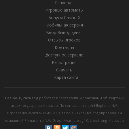
Главная
Игровые автоматы
Бонусы Casino-X
Мобильная версия
Ввод Вывод денег
Отзывы игроков
Контакты
Доступное зеркало
Регистрация
Скачать
Карта сайта
Casino-X, 2026 год
работает в соответствии с законами об азартных
играх государства Кюрасао. По соглашению с Antillephone N.V.,
игровая лицензия № 8048/JAZ, Casino-X находится под управлением
компанией Pomadorro N.V., Groot Kwartierweg 10, Livestrong, Кюрасао.