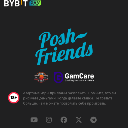
Азартные игры призваны развлекать. Помните, что вы
рискуете деньгами, когда делаете ставки. Не тратьте
больше, чем можете позволить себе проиграть.