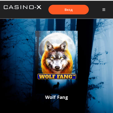
Вход
Wolf Fang