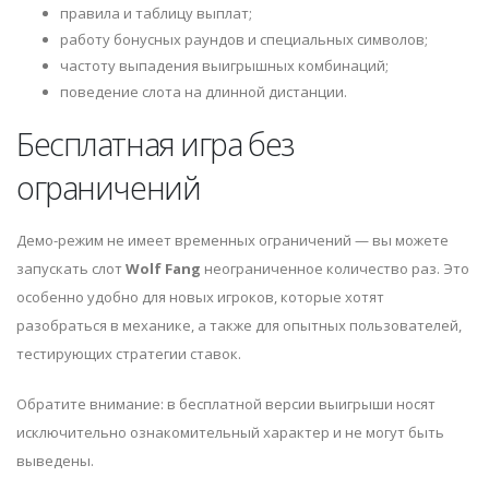
правила и таблицу выплат;
работу бонусных раундов и специальных символов;
частоту выпадения выигрышных комбинаций;
поведение слота на длинной дистанции.
Бесплатная игра без
ограничений
Демо-режим не имеет временных ограничений — вы можете
запускать слот
Wolf Fang
неограниченное количество раз. Это
особенно удобно для новых игроков, которые хотят
разобраться в механике, а также для опытных пользователей,
тестирующих стратегии ставок.
Обратите внимание: в бесплатной версии выигрыши носят
исключительно ознакомительный характер и не могут быть
выведены.