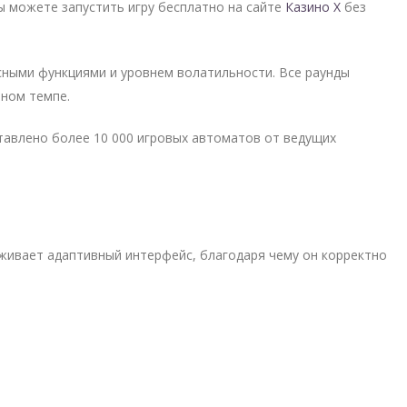
 можете запустить игру бесплатно на сайте
Казино Х
без
сными функциями и уровнем волатильности. Все раунды
бном темпе.
авлено более 10 000 игровых автоматов от ведущих
живает адаптивный интерфейс, благодаря чему он корректно