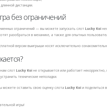
 длинной дистанции.
гра без ограничений
еменных ограничений — вы можете запускать слот
Lucky Koi
нео
хотят разобраться в механике, а также для опытных пользовате
сплатной версии выигрыши носят исключительно ознакомительны
кается?
инам слот
Lucky Koi
не открывается или работает некорректно,
устранить технические неполадки.
вы можете оставить свою оценку слота
Lucky Koi
и поделиться 
ательной игры!