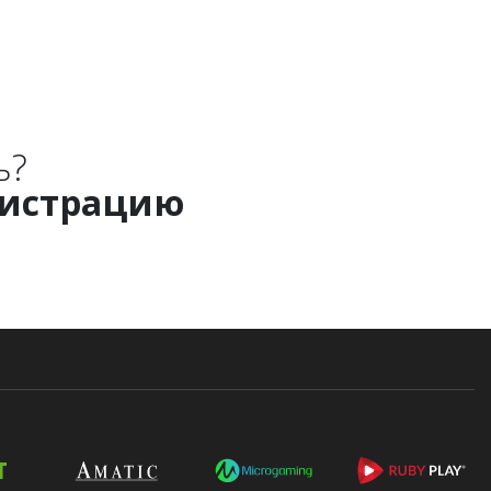
ь?
гистрацию