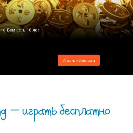
то Вам есть 18 лет.
Играть на деньги
ing — играть бесплатно