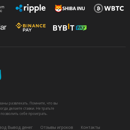
аны развлекать. Помните, что вы
огда делаете ставки. Не тратьте
позволить себе проиграть.
вод Вывод денег
Отзывы игроков
Контакты