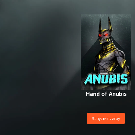
Hand of Anubis
Запустить игру