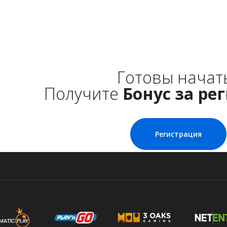
Готовы начат
Получите
Бонус за ре
Регистрация