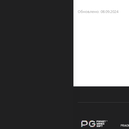
Обновлено:
08.09.2024