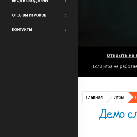
ВВОД ВЫВОД ДЕНЕГ
ОТЗЫВЫ ИГРОКОВ
КОНТАКТЫ
Открыть на 
Если игра не работа
Главная
Игры
Демо сл