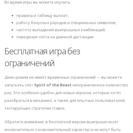
Во время игры вы можете изучить:
правила и таблицу выплат;
работу бонусных раундов и специальных символов;
частоту выпадения выигрышных комбинаций;
поведение слота на длинной дистанции.
Бесплатная игра без
ограничений
Демо-режим не имеет временных ограничений — вы можете
запускать слот
Spirit of the Beast
неограниченное количество
раз. Это особенно удобно для новых игроков, которые хотят
разобраться в механике, а также для опытных пользователей,
тестирующих стратегии ставок.
Обратите внимание: в бесплатной версии выигрыши носят
исключительно ознакомительный характер и не могут быть