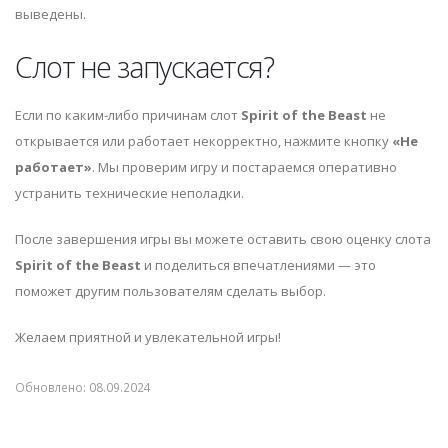
выведены.
Слот не запускается?
Если по каким-либо причинам слот
Spirit of the Beast
не
открывается или работает некорректно, нажмите кнопку
«Не
работает»
. Мы проверим игру и постараемся оперативно
устранить технические неполадки.
После завершения игры вы можете оставить свою оценку слота
Spirit of the Beast
и поделиться впечатлениями — это
поможет другим пользователям сделать выбор.
Желаем приятной и увлекательной игры!
Обновлено:
08.09.2024