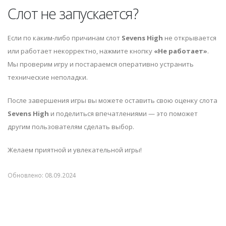
Слот не запускается?
Если по каким-либо причинам слот
Sevens High
не открывается
или работает некорректно, нажмите кнопку
«Не работает»
.
Мы проверим игру и постараемся оперативно устранить
технические неполадки.
После завершения игры вы можете оставить свою оценку слота
Sevens High
и поделиться впечатлениями — это поможет
другим пользователям сделать выбор.
Желаем приятной и увлекательной игры!
Обновлено:
08.09.2024