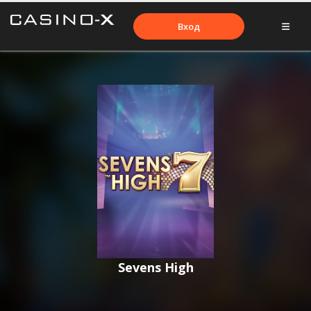
Вход
Sevens High