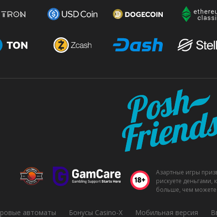
Азартные игры призв
рискуете деньгами, к
больше, чем можете 
ровые автоматы
Бонусы Casino-X
Мобильная версия
В