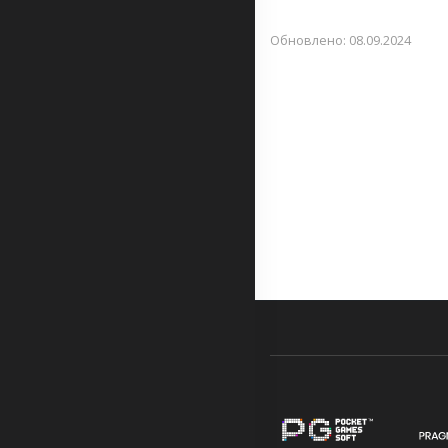
Обновлено:
08.09.2024