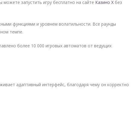
 можете запустить игру бесплатно на сайте
Казино Х
без
сными функциями и уровнем волатильности. Все раунды
бном темпе.
авлено более 10 000 игровых автоматов от ведущих
живает адаптивный интерфейс, благодаря чему он корректно