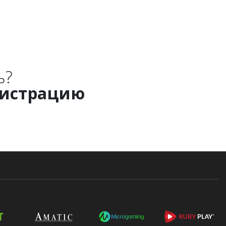
ь?
гистрацию