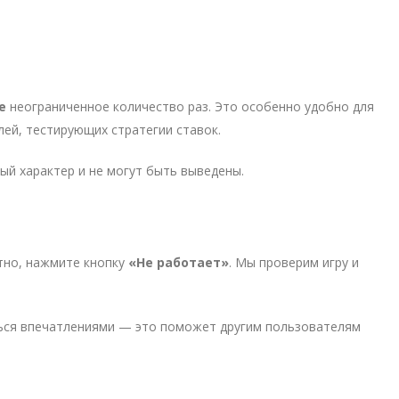
e
неограниченное количество раз. Это особенно удобно для
лей, тестирующих стратегии ставок.
й характер и не могут быть выведены.
тно, нажмите кнопку
«Не работает»
. Мы проверим игру и
ься впечатлениями — это поможет другим пользователям