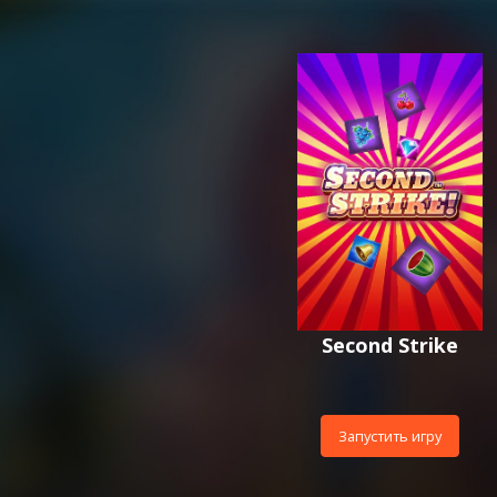
Second Strike
Запустить игру