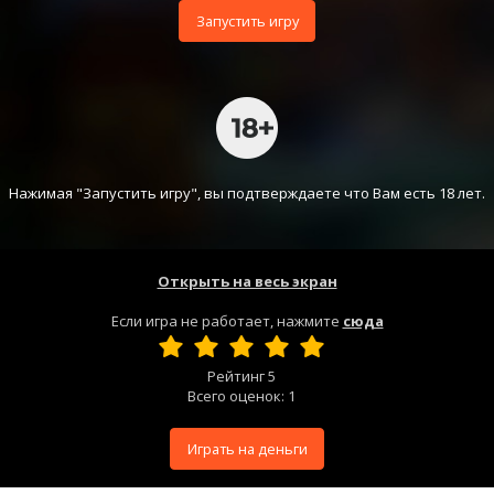
Запустить игру
Нажимая "Запустить игру", вы подтверждаете что Вам есть 18 лет.
Открыть на весь экран
Если игра не работает, нажмите
сюда
Рейтинг
5
Всего оценок:
1
Играть на деньги