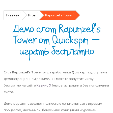
Главная
Игры
Rapunzel's Tower
Демо слот Rapunzel's
Tower от Quickspin —
играть бесплатно
Слот
Rapunzel's Tower
от разработчика
Quickspin
доступен в
демонстрационном режиме. Вы можете запустить игру
бесплатно на сайте
Казино Х
без регистрации и без пополнения
счёта.
Демо-версия позволяет полностью ознакомиться с игровым
процессом, механикой, бонусными функциями и уровнем