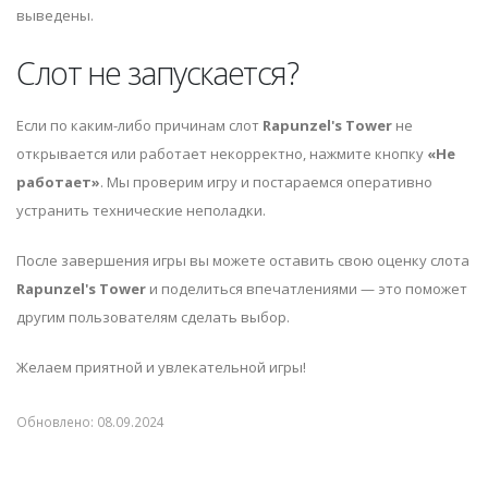
выведены.
Слот не запускается?
Если по каким-либо причинам слот
Rapunzel's Tower
не
открывается или работает некорректно, нажмите кнопку
«Не
работает»
. Мы проверим игру и постараемся оперативно
устранить технические неполадки.
После завершения игры вы можете оставить свою оценку слота
Rapunzel's Tower
и поделиться впечатлениями — это поможет
другим пользователям сделать выбор.
Желаем приятной и увлекательной игры!
Обновлено:
08.09.2024