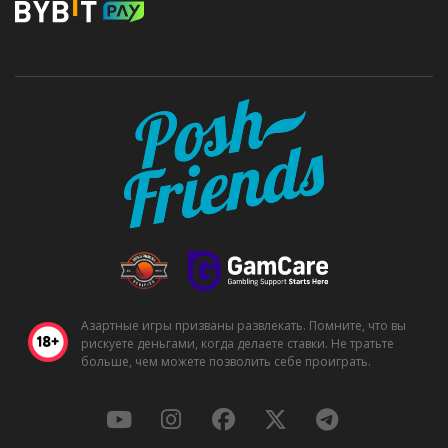
Азартные игры призваны развлекать. Помните, что вы
рискуете деньгами, когда делаете ставки. Не тратьте
больше, чем можете позволить себе проиграть.