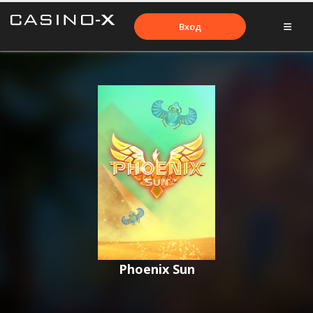
Вход
Phoenix Sun