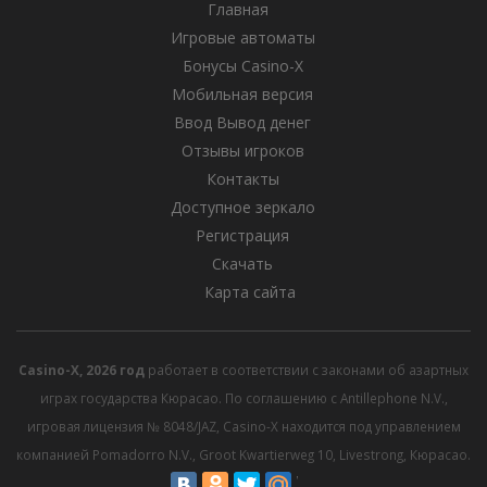
Главная
Игровые автоматы
Бонусы Casino-X
Мобильная версия
Ввод Вывод денег
Отзывы игроков
Контакты
Доступное зеркало
Регистрация
Скачать
Карта сайта
Casino-X, 2026 год
работает в соответствии с законами об азартных
играх государства Кюрасао. По соглашению с Antillephone N.V.,
игровая лицензия № 8048/JAZ, Casino-X находится под управлением
компанией Pomadorro N.V., Groot Kwartierweg 10, Livestrong, Кюрасао.