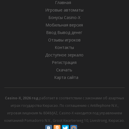
Главная
Игровые автоматы
Бонусы Casino-X
Мобильная версия
Ввод Вывод денег
Отзывы игроков
Контакты
Доступное зеркало
Регистрация
Скачать
Карта сайта
Casino-X, 2026 год
работает в соответствии с законами об азартных
играх государства Кюрасао. По соглашению с Antillephone N.V.,
игровая лицензия № 8048/JAZ, Casino-X находится под управлением
компанией Pomadorro N.V., Groot Kwartierweg 10, Livestrong, Кюрасао.