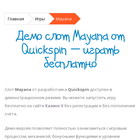
Главная
Игры
Mayana
Демо слот Mayana от
Quickspin — играть
бесплатно
Слот
Mayana
от разработчика
Quickspin
доступен в
демонстрационном режиме. Вы можете запустить игру
бесплатно на сайте
Казино Х
без регистрации и без пополнения
счёта.
Демо-версия позволяет полностью ознакомиться с игровым
процессом, механикой, бонусными функциями и уровнем