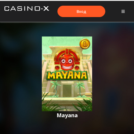
Вход
Mayana