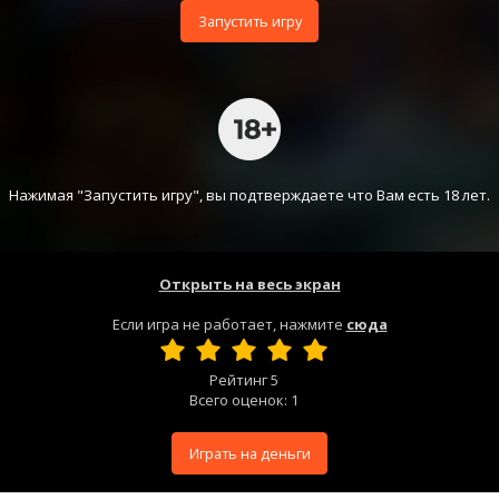
Запустить игру
Нажимая "Запустить игру", вы подтверждаете что Вам есть 18 лет.
Открыть на весь экран
Если игра не работает, нажмите
сюда
Рейтинг
5
Всего оценок:
1
Играть на деньги