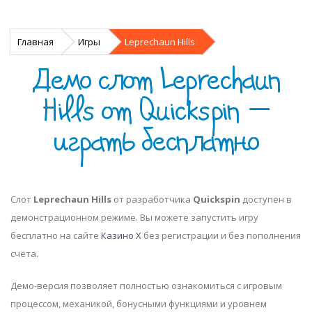
Главная
Игры
Leprechaun Hills
Демо слот Leprechaun
Hills от Quickspin —
играть бесплатно
Слот
Leprechaun Hills
от разработчика
Quickspin
доступен в
демонстрационном режиме. Вы можете запустить игру
бесплатно на сайте
Казино Х
без регистрации и без пополнения
счёта.
Демо-версия позволяет полностью ознакомиться с игровым
процессом, механикой, бонусными функциями и уровнем