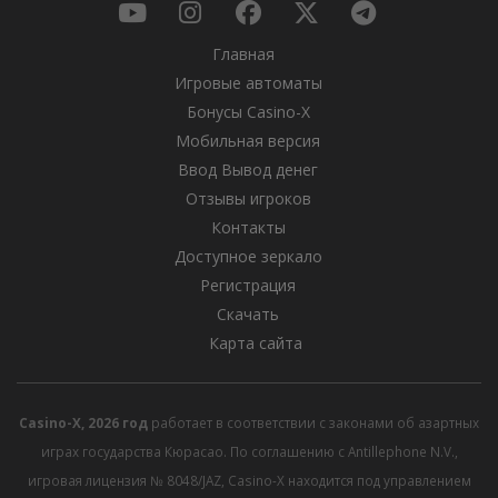
Главная
Игровые автоматы
Бонусы Casino-X
Мобильная версия
Ввод Вывод денег
Отзывы игроков
Контакты
Доступное зеркало
Регистрация
Скачать
Карта сайта
Casino-X, 2026 год
работает в соответствии с законами об азартных
играх государства Кюрасао. По соглашению с Antillephone N.V.,
игровая лицензия № 8048/JAZ, Casino-X находится под управлением