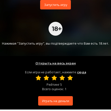
Запустить игру
Нажимая "Запустить игру", вы подтверждаете что Вам есть 18 лет.
Открыть на весь экран
Если игра не работает, нажмите
сюда
Рейтинг
5
Всего оценок:
1
Играть на деньги