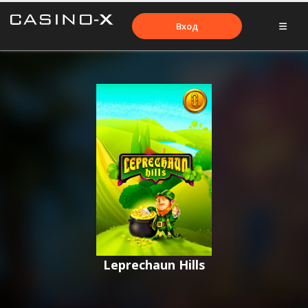
Вход
Leprechaun Hills