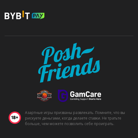
Азартные игры призваны развлекать. Помните, что вы
рискуете деньгами, когда делаете ставки. Не тратьте
больше, чем можете позволить себе проиграть.