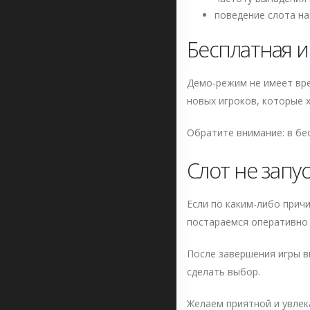
поведение слота на
Бесплатная и
Демо-режим не имеет вр
новых игроков, которые 
Обратите внимание: в бе
Слот не запус
Если по каким-либо прич
постараемся оперативно 
После завершения игры 
сделать выбор.
Желаем приятной и увлек