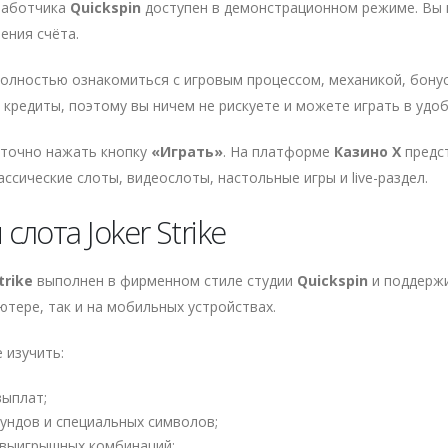
работчика
Quickspin
доступен в демонстрационном режиме. Вы 
ения счёта.
олностью ознакомиться с игровым процессом, механикой, бону
 кредиты, поэтому вы ничем не рискуете и можете играть в удо
аточно нажать кнопку
«Играть»
. На платформе
Казино Х
предст
ссические слоты, видеослоты, настольные игры и live-раздел.
лота Joker Strike
trike
выполнен в фирменном стиле студии
Quickspin
и поддержи
ютере, так и на мобильных устройствах.
 изучить:
выплат;
ундов и специальных символов;
 выигрышных комбинаций;