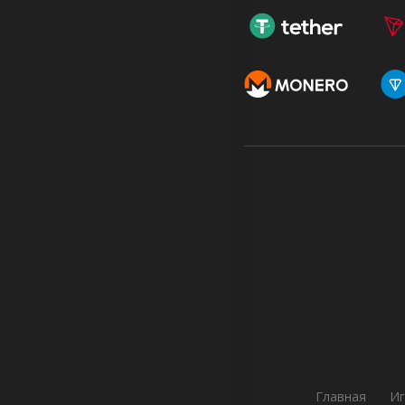
Главная
Иг