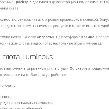
аботчика
Quickspin
доступен в демонстрационном режиме. Вы мо
ения счёта.
олностью ознакомиться с игровым процессом, механикой, бону
 кредиты, поэтому вы ничем не рискуете и можете играть в удо
аточно нажать кнопку
«Играть»
. На платформе
Казино Х
предст
ссические слоты, видеослоты, настольные игры и live-раздел.
слота Illuminous
ous
выполнен в фирменном стиле студии
Quickspin
и поддержив
ютере, так и на мобильных устройствах.
 изучить:
выплат;
ундов и специальных символов;
 выигрышных комбинаций;