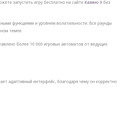
жете запустить игру бесплатно на сайте
Казино Х
без
сными функциями и уровнем волатильности. Все раунды
бном темпе.
авлено более 10 000 игровых автоматов от ведущих
ает адаптивный интерфейс, благодаря чему он корректно