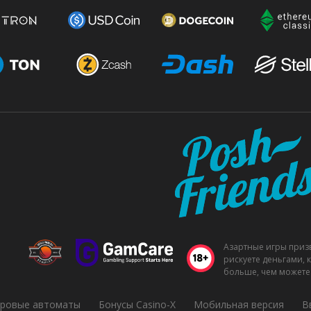
Азартные игры призв
рискуете деньгами, к
больше, чем можете 
ровые автоматы
Бонусы Casino-X
Мобильная версия
В