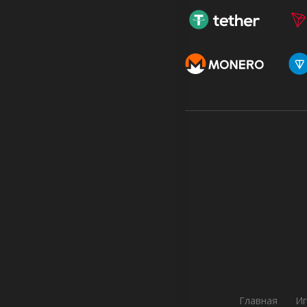
Главная
Иг