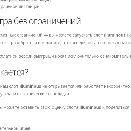
 длинной дистанции.
гра без ограничений
еменных ограничений — вы можете запускать слот
Illuminous
не
хотят разобраться в механике, а также для опытных пользовате
сплатной версии выигрыши носят исключительно ознакомительны
кается?
инам слот
Illuminous
не открывается или работает некорректно
устранить технические неполадки.
вы можете оставить свою оценку слота
Illuminous
и поделиться
ательной игры!