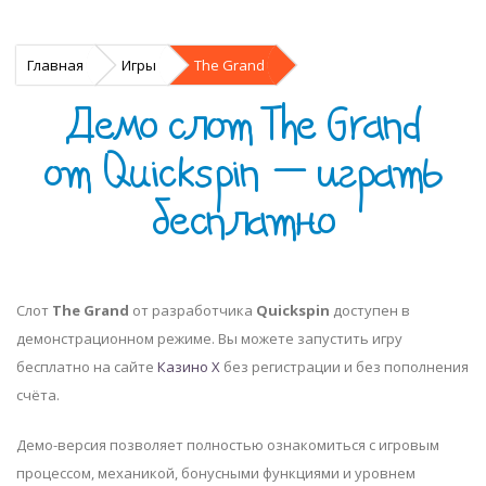
Главная
Игры
The Grand
Демо слот The Grand
от Quickspin — играть
бесплатно
Слот
The Grand
от разработчика
Quickspin
доступен в
демонстрационном режиме. Вы можете запустить игру
бесплатно на сайте
Казино Х
без регистрации и без пополнения
счёта.
Демо-версия позволяет полностью ознакомиться с игровым
процессом, механикой, бонусными функциями и уровнем