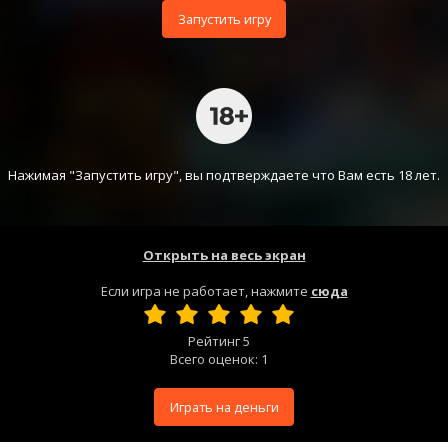
Запустить игру
Нажимая "Запустить игру", вы подтверждаете что Вам есть 18 лет.
Открыть на весь экран
Если игра не работает, нажмите
сюда
Рейтинг
5
Всего оценок:
1
Играть на деньги