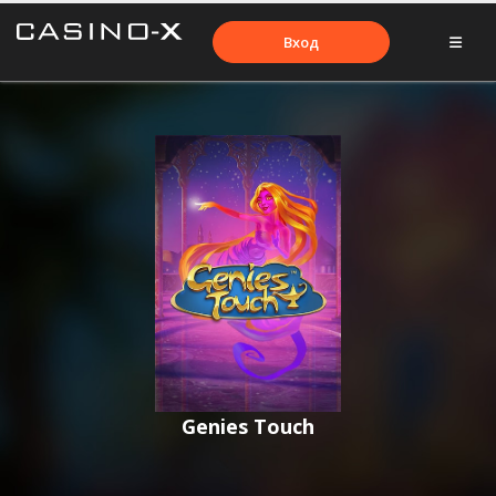
Вход
Genies Touch