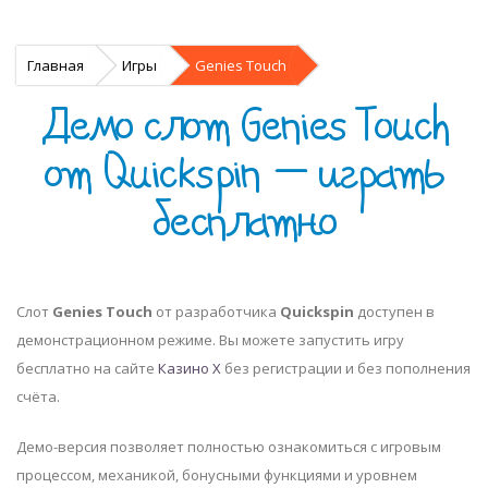
Главная
Игры
Genies Touch
Демо слот Genies Touch
от Quickspin — играть
бесплатно
Слот
Genies Touch
от разработчика
Quickspin
доступен в
демонстрационном режиме. Вы можете запустить игру
бесплатно на сайте
Казино Х
без регистрации и без пополнения
счёта.
Демо-версия позволяет полностью ознакомиться с игровым
процессом, механикой, бонусными функциями и уровнем