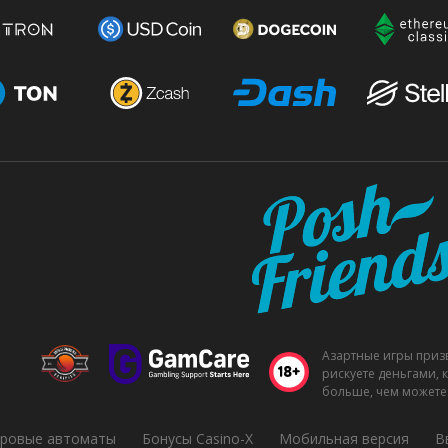
Азартные игры призв
рискуете деньгами, к
больше, чем можете 
ровые автоматы
Бонусы Casino-X
Мобильная версия
В