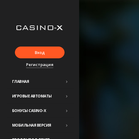
Вход
Регистрация
ГЛАВНАЯ
ИГРОВЫЕ АВТОМАТЫ
БОНУСЫ CASINO-X
МОБИЛЬНАЯ ВЕРСИЯ