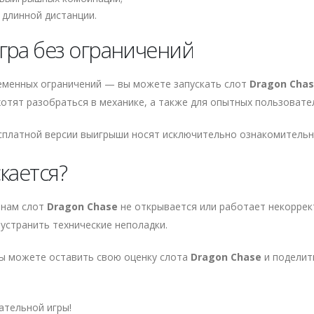
 длинной дистанции.
гра без ограничений
еменных ограничений — вы можете запускать слот
Dragon Cha
хотят разобраться в механике, а также для опытных пользовате
сплатной версии выигрыши носят исключительно ознакомительны
кается?
инам слот
Dragon Chase
не открывается или работает некоррек
устранить технические неполадки.
вы можете оставить свою оценку слота
Dragon Chase
и поделит
ательной игры!