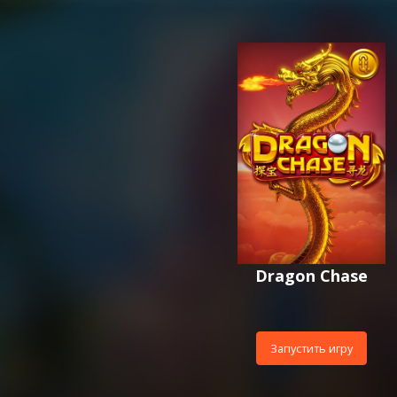
Dragon Chase
Запустить игру