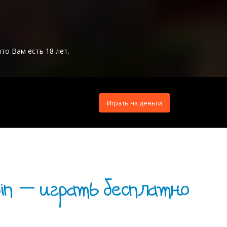
то Вам есть 18 лет.
Играть на деньги
pin — играть бесплатно