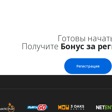
Готовы начат
Получите
Бонус за ре
Регистрация