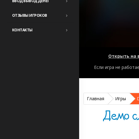
ВВОД ВЫВОД ДЕНЕГ
ОТЗЫВЫ ИГРОКОВ
КОНТАКТЫ
Открыть на 
Если игра не работа
Главная
Игры
Демо с