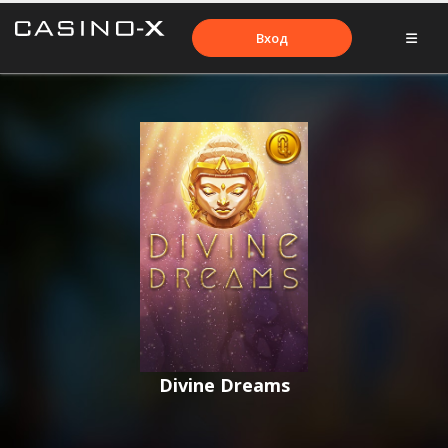
Вход
Divine Dreams