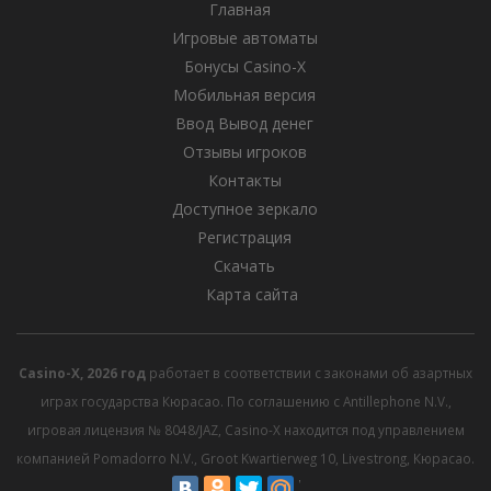
Главная
Игровые автоматы
Бонусы Casino-X
Мобильная версия
Ввод Вывод денег
Отзывы игроков
Контакты
Доступное зеркало
Регистрация
Скачать
Карта сайта
Casino-X, 2026 год
работает в соответствии с законами об азартных
играх государства Кюрасао. По соглашению с Antillephone N.V.,
игровая лицензия № 8048/JAZ, Casino-X находится под управлением
компанией Pomadorro N.V., Groot Kwartierweg 10, Livestrong, Кюрасао.