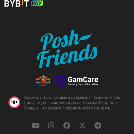
Азартные игры призваны развлекать. Помните, что вы
рискуете деньгами, когда делаете ставки. Не тратьте
больше, чем можете позволить себе проиграть.