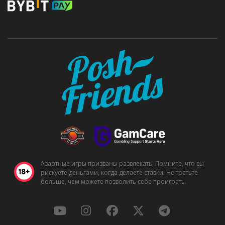
Азартные игры призваны развлекать. Помните, что вы
рискуете деньгами, когда делаете ставки. Не тратьте
больше, чем можете позволить себе проиграть.