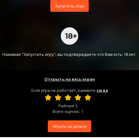
Запустить игру
Нажимая "Запустить игру", вы подтверждаете что Вам есть 18 лет.
Открыть на весь экран
Если игра не работает, нажмите
сюда
Рейтинг
5
Всего оценок:
1
Играть на деньги