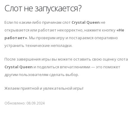
Слот не запускается?
Если по каким-либо причинам слот
Crystal Queen
не
открывается или работает некорректно, нажмите кнопку
«Не
работает»
. Мы проверим игру и постараемся оперативно
устранить технические неполадки.
После завершения игры вы можете оставить свою оценку слота
Crystal Queen
и поделиться впечатлениями — это поможет
другим пользователям сделать выбор.
Желаем приятной и увлекательной игры!
Обновлено:
08.09.2024