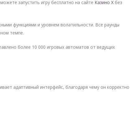
можете запустить игру бесплатно на сайте
Казино Х
без
сными функциями и уровнем волатильности. Все раунды
бном темпе.
авлено более 10 000 игровых автоматов от ведущих
ивает адаптивный интерфейс, благодаря чему он корректно