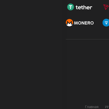
Главная
Иг