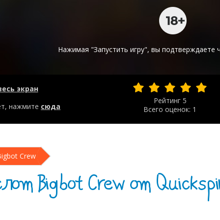
Нажимая "Запустить игру", вы подтверждаете ч
весь экран
Рейтинг
5
ет, нажмите
сюда
Всего оценок:
1
Bigbot Crew
лот Bigbot Crew от Quicksp