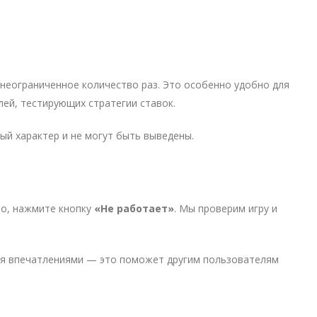
неограниченное количество раз. Это особенно удобно для
лей, тестирующих стратегии ставок.
й характер и не могут быть выведены.
но, нажмите кнопку
«Не работает»
. Мы проверим игру и
я впечатлениями — это поможет другим пользователям