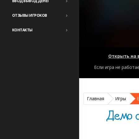
ВВОД ВЫВОД ДЕНЕГ
ОТЗЫВЫ ИГРОКОВ
КОНТАКТЫ
Открыть на 
Если игра не работа
Главная
Игры
Демо с