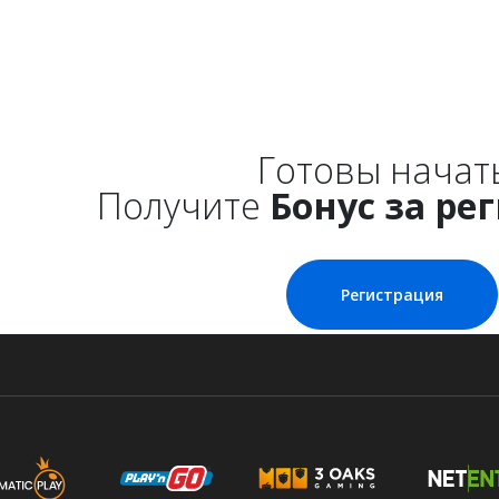
Готовы начат
Получите
Бонус за ре
Регистрация