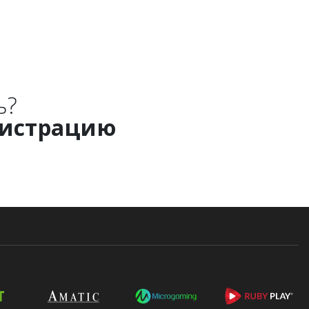
ь?
гистрацию