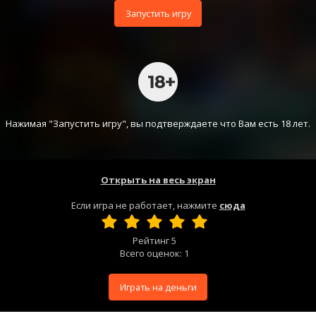
Запустить игру
Нажимая "Запустить игру", вы подтверждаете что Вам есть 18 лет.
Открыть на весь экран
Если игра не работает, нажмите
сюда
Рейтинг
5
Всего оценок:
1
Играть на деньги