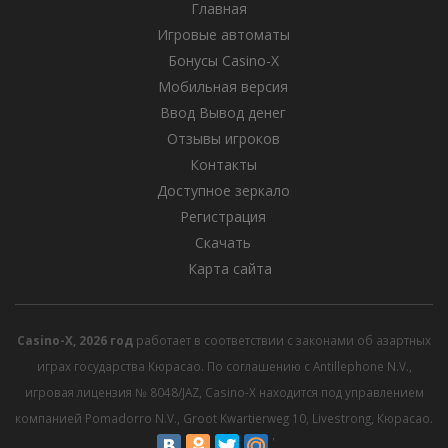
Главная
Игровые автоматы
Бонусы Casino-X
Мобильная версия
Ввод Вывод денег
Отзывы игроков
Контакты
Доступное зеркало
Регистрация
Скачать
Карта сайта
Casino-X, 2026 год
работает в соответствии с законами об азартных
играх государства Кюрасао. По соглашению с Antillephone N.V.,
игровая лицензия № 8048/JAZ, Casino-X находится под управлением
компанией Pomadorro N.V., Groot Kwartierweg 10, Livestrong, Кюрасао.