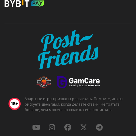
Азартные игры призваны развлекать. Помните, что вы
рискуете деньгами, когда делаете ставки. Не тратьте
больше, чем можете позволить себе проиграть.