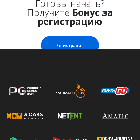
Готовы начать?
Получите
Бонус за
регистрацию
Регистрация