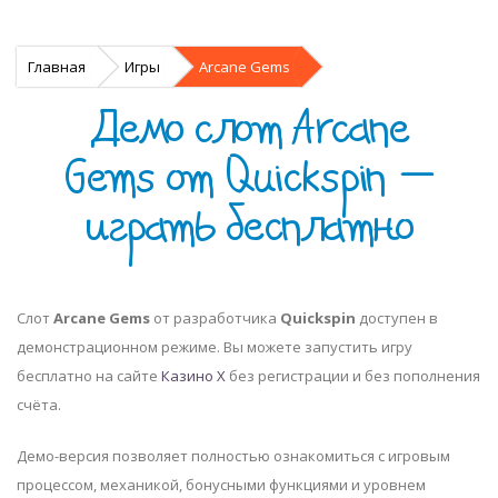
Главная
Игры
Arcane Gems
Демо слот Arcane
Gems от Quickspin —
играть бесплатно
Слот
Arcane Gems
от разработчика
Quickspin
доступен в
демонстрационном режиме. Вы можете запустить игру
бесплатно на сайте
Казино Х
без регистрации и без пополнения
счёта.
Демо-версия позволяет полностью ознакомиться с игровым
процессом, механикой, бонусными функциями и уровнем