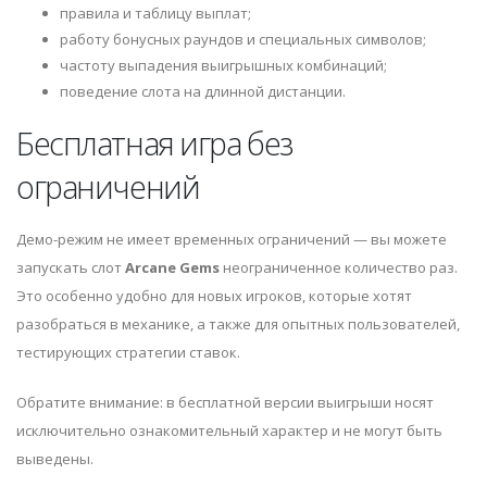
правила и таблицу выплат;
работу бонусных раундов и специальных символов;
частоту выпадения выигрышных комбинаций;
поведение слота на длинной дистанции.
Бесплатная игра без
ограничений
Демо-режим не имеет временных ограничений — вы можете
запускать слот
Arcane Gems
неограниченное количество раз.
Это особенно удобно для новых игроков, которые хотят
разобраться в механике, а также для опытных пользователей,
тестирующих стратегии ставок.
Обратите внимание: в бесплатной версии выигрыши носят
исключительно ознакомительный характер и не могут быть
выведены.