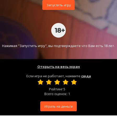
Запустить игру
Нажимая "Запустить игру", вы подтверждаете что Вам есть 18 лет.
Открыть на весь экран
Если игра не работает, нажмите
сюда
Рейтинг
5
Всего оценок:
1
Играть на деньги