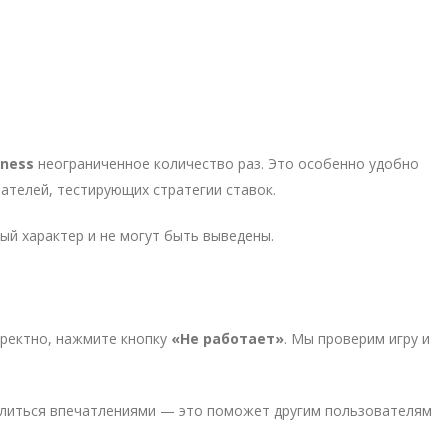
ness
неограниченное количество раз. Это особенно удобно
вателей, тестирующих стратегии ставок.
й характер и не могут быть выведены.
рректно, нажмите кнопку
«Не работает»
. Мы проверим игру и
литься впечатлениями — это поможет другим пользователям