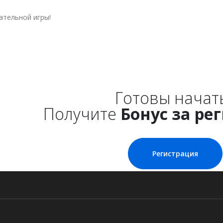
ательной игры!
Готовы начат
Получите
Бонус за ре
Регистрация