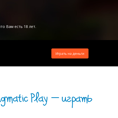
то Вам есть 18 лет.
Играть на деньги
gmatic Play — играть