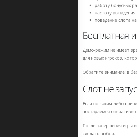
работу бонусных ра
частоту выпадения
поведение слота на
Бесплатная и
Демо-режим не имеет вр
для новых игроков, кото
Обратите внимание: в бе
Слот не запус
Если по каким-либо прич
постараемся оперативно 
После завершения игры 
сделать выбор.