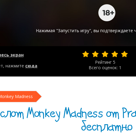
Нажимая "Запустить игру", вы подтверждаете ч
весь экран
Рейтинг
5
ет, нажмите
сюда
Всего оценок:
1
Monkey Madness
слот Monkey Madness от Pra
бесплатно