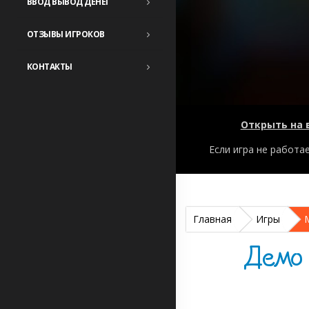
ВВОД ВЫВОД ДЕНЕГ
ОТЗЫВЫ ИГРОКОВ
КОНТАКТЫ
Открыть на 
Если игра не работа
Главная
Игры
Демо 