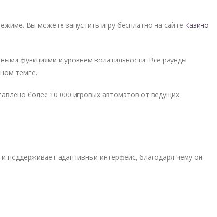
ежиме. Вы можете запустить игру бесплатно на сайте
Казино
сными функциями и уровнем волатильности. Все раунды
бном темпе.
авлено более 10 000 игровых автоматов от ведущих
и поддерживает адаптивный интерфейс, благодаря чему он