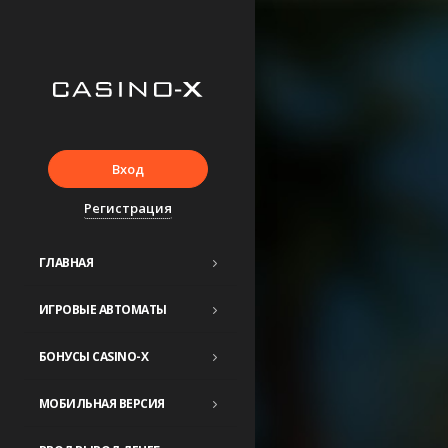
Вход
Регистрация
ГЛАВНАЯ
ИГРОВЫЕ АВТОМАТЫ
БОНУСЫ CASINO-X
МОБИЛЬНАЯ ВЕРСИЯ