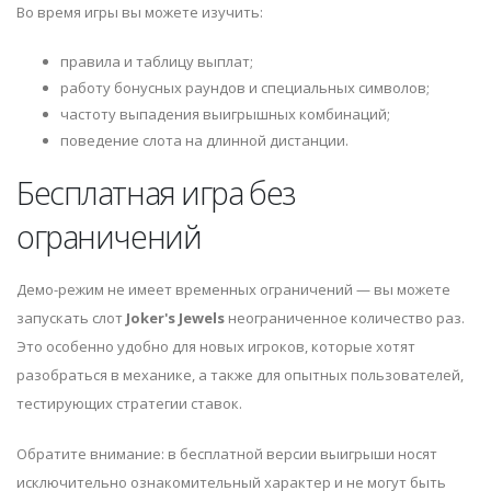
Во время игры вы можете изучить:
правила и таблицу выплат;
работу бонусных раундов и специальных символов;
частоту выпадения выигрышных комбинаций;
поведение слота на длинной дистанции.
Бесплатная игра без
ограничений
Демо-режим не имеет временных ограничений — вы можете
запускать слот
Joker's Jewels
неограниченное количество раз.
Это особенно удобно для новых игроков, которые хотят
разобраться в механике, а также для опытных пользователей,
тестирующих стратегии ставок.
Обратите внимание: в бесплатной версии выигрыши носят
исключительно ознакомительный характер и не могут быть