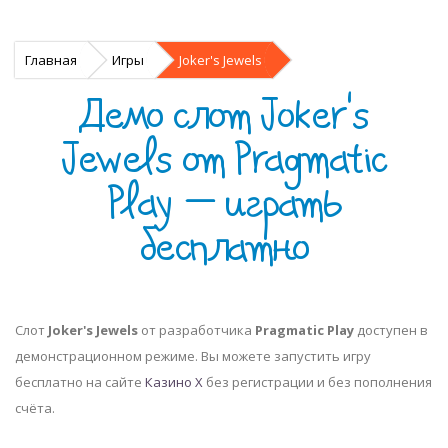
Главная
Игры
Joker's Jewels
Демо слот Joker's
Jewels от Pragmatic
Play — играть
бесплатно
Слот
Joker's Jewels
от разработчика
Pragmatic Play
доступен в
демонстрационном режиме. Вы можете запустить игру
бесплатно на сайте
Казино Х
без регистрации и без пополнения
счёта.