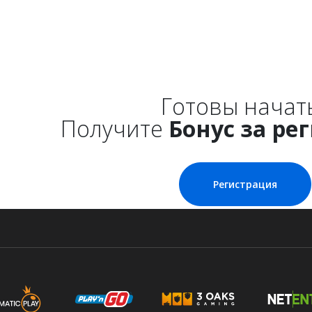
Готовы начат
Получите
Бонус за ре
Регистрация