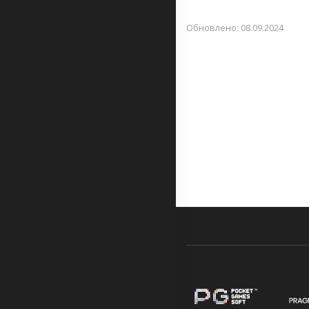
Обновлено:
08.09.2024