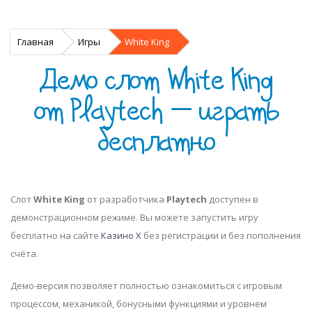
Главная
Игры
White King
Демо слот White King
от Playtech — играть
бесплатно
Слот
White King
от разработчика
Playtech
доступен в
демонстрационном режиме. Вы можете запустить игру
бесплатно на сайте
Казино Х
без регистрации и без пополнения
счёта.
Демо-версия позволяет полностью ознакомиться с игровым
процессом, механикой, бонусными функциями и уровнем