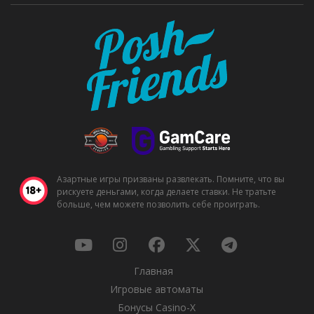
Азартные игры призваны развлекать. Помните, что вы
рискуете деньгами, когда делаете ставки. Не тратьте
больше, чем можете позволить себе проиграть.
Главная
Игровые автоматы
Бонусы Casino-X