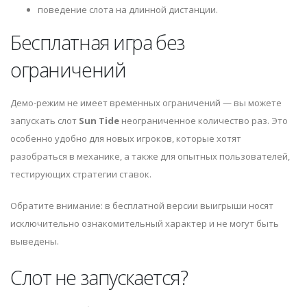
поведение слота на длинной дистанции.
Бесплатная игра без
ограничений
Демо-режим не имеет временных ограничений — вы можете
запускать слот
Sun Tide
неограниченное количество раз. Это
особенно удобно для новых игроков, которые хотят
разобраться в механике, а также для опытных пользователей,
тестирующих стратегии ставок.
Обратите внимание: в бесплатной версии выигрыши носят
исключительно ознакомительный характер и не могут быть
выведены.
Слот не запускается?