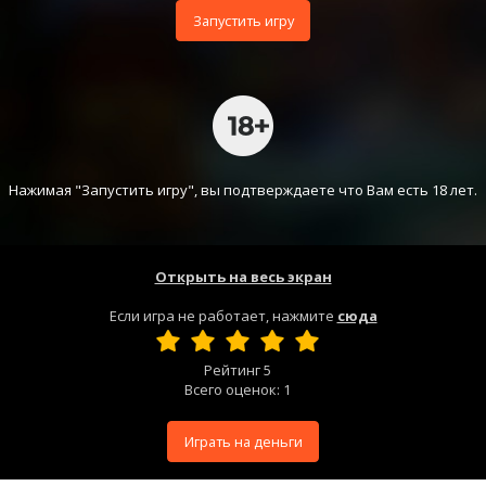
Запустить игру
Нажимая "Запустить игру", вы подтверждаете что Вам есть 18 лет.
Открыть на весь экран
Если игра не работает, нажмите
сюда
Рейтинг
5
Всего оценок:
1
Играть на деньги