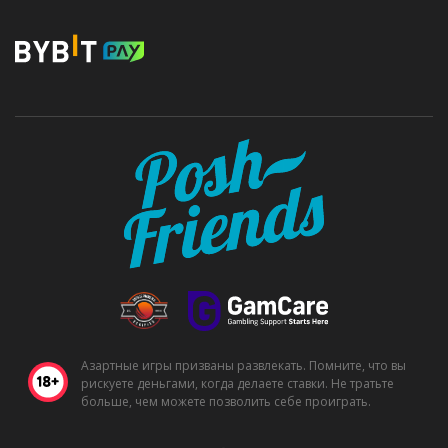
Азартные игры призваны развлекать. Помните, что вы
рискуете деньгами, когда делаете ставки. Не тратьте
больше, чем можете позволить себе проиграть.