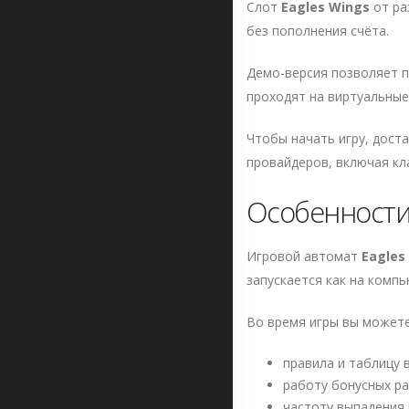
Слот
Eagles Wings
от ра
без пополнения счёта.
Демо-версия позволяет п
проходят на виртуальные
Чтобы начать игру, дост
провайдеров, включая кла
Особенности 
Игровой автомат
Eagles
запускается как на компь
Во время игры вы можете
правила и таблицу 
работу бонусных ра
частоту выпадения