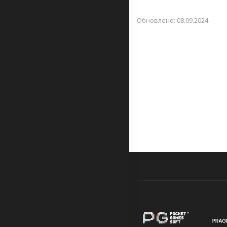
Обновлено:
08.09.2024