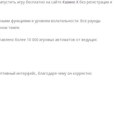
апустить игру бесплатно на сайте
Казино Х
без регистрации и
сными функциями и уровнем волатильности. Все раунды
бном темпе.
авлено более 10 000 игровых автоматов от ведущих
птивный интерфейс, благодаря чему он корректно