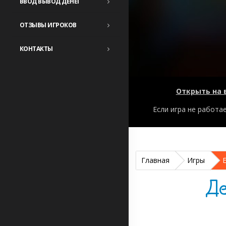
ВВОД ВЫВОД ДЕНЕГ
ОТЗЫВЫ ИГРОКОВ
КОНТАКТЫ
Открыть на 
Если игра не работа
Главная
Игры
Де