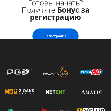
Готовы начать?
Получите
Бонус за
регистрацию
Регистрация