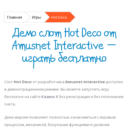
Главная
Игры
Hot Deco
Демо слот Hot Deco от
Amusnet Interactive —
играть бесплатно
Слот
Hot Deco
от разработчика
Amusnet Interactive
доступен
в демонстрационном режиме. Вы можете запустить игру
бесплатно на сайте
Казино Х
без регистрации и без пополнения
счёта.
Демо-версия позволяет полностью ознакомиться с игровым
процессом, механикой, бонусными функциями и уровнем