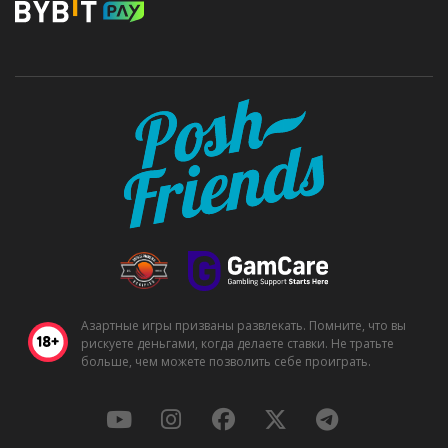
Азартные игры призваны развлекать. Помните, что вы
рискуете деньгами, когда делаете ставки. Не тратьте
больше, чем можете позволить себе проиграть.