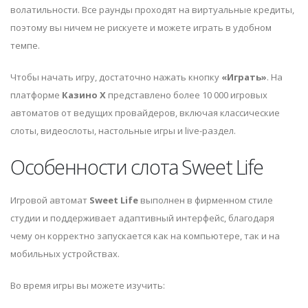
волатильности. Все раунды проходят на виртуальные кредиты,
поэтому вы ничем не рискуете и можете играть в удобном
темпе.
Чтобы начать игру, достаточно нажать кнопку
«Играть»
. На
платформе
Казино Х
представлено более 10 000 игровых
автоматов от ведущих провайдеров, включая классические
слоты, видеослоты, настольные игры и live-раздел.
Особенности слота Sweet Life
Игровой автомат
Sweet Life
выполнен в фирменном стиле
студии
и поддерживает адаптивный интерфейс, благодаря
чему он корректно запускается как на компьютере, так и на
мобильных устройствах.
Во время игры вы можете изучить: