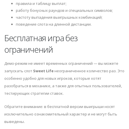
правила и таблицу выплат;
работу бонусных раундов и специальных символов;
частоту выпадения выигрышных комбинаций;
поведение слота на длинной дистанции.
Бесплатная игра без
ограничений
Демо-режим не имеет временных ограничений — вы можете
запускать слот
Sweet Life
неограниченное количество раз. Это
особенно удобно для новых игроков, которые хотят
разобраться в механике, а также для опытных пользователей,
тестирующих стратегии ставок.
Обратите внимание: в бесплатной версии выигрыши носят
исключительно ознакомительный характер и не могут быть
выведены.