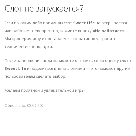
Слот не запускается?
Если по каким-либо причинам слот
Sweet Life
не открывается
или работает некорректно, нажмите кнопку
«Не работает»
.
Мы проверим игру и постараемся оперативно устранить
технические неполадки.
После завершения игры вы можете оставить свою оценку слота
Sweet Life
и поделиться впечатлениями — это поможет другим
пользователям сделать выбор.
Желаем приятной и увлекательной игры!
Обновлено:
08.09.2024