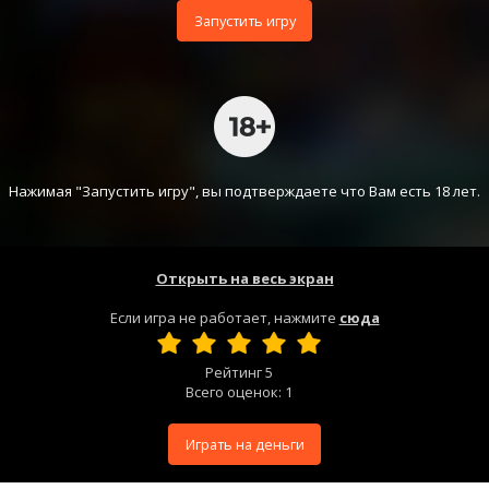
Запустить игру
Нажимая "Запустить игру", вы подтверждаете что Вам есть 18 лет.
Открыть на весь экран
Если игра не работает, нажмите
сюда
Рейтинг
5
Всего оценок:
1
Играть на деньги