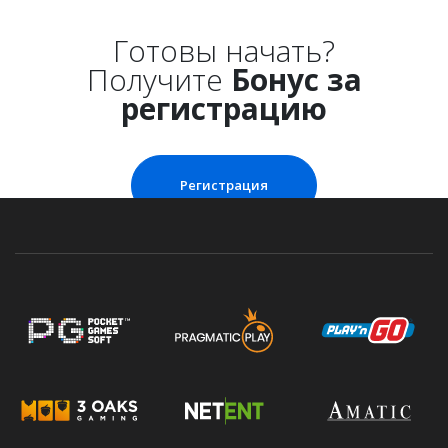
Готовы начать?
Получите
Бонус за
регистрацию
Регистрация