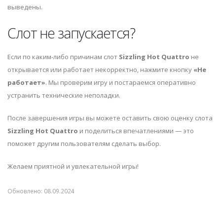
выведены.
Слот не запускается?
Если по каким-либо причинам слот
Sizzling Hot Quattro
не
открывается или работает некорректно, нажмите кнопку
«Не
работает»
. Мы проверим игру и постараемся оперативно
устранить технические неполадки.
После завершения игры вы можете оставить свою оценку слота
Sizzling Hot Quattro
и поделиться впечатлениями — это
поможет другим пользователям сделать выбор.
Желаем приятной и увлекательной игры!
Обновлено:
08.09.2024