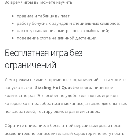
Во время игры вы можете изучить:
правила и таблицу выплат;
работу бонусных раундов и специальных символов;
частоту выпадения выигрышных комбинаций;
поведение слота на длинной дистанции.
Бесплатная игра без
ограничений
Демо-режим не имеет временных ограничений — вы можете
запускать слот
Sizzling Hot Quattro
неограниченное
количество раз. Это особенно удобно для новых игроков,
которые хотят разобраться в механике, а также для опытных
пользователей, тестирующих стратегии ставок.
Обратите внимание: в бесплатной версии выигрыши носят
исключительно ознакомительный характер и не могут быть