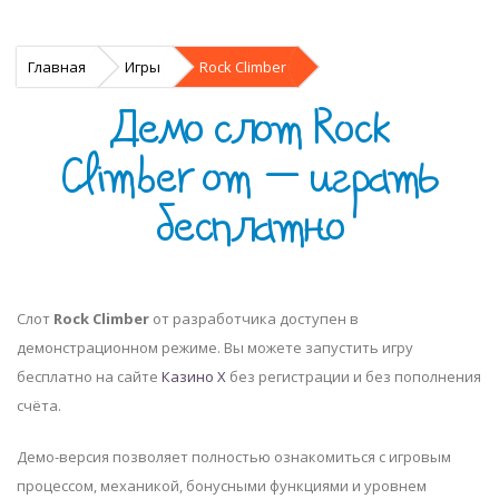
Главная
Игры
Rock Climber
Демо слот Rock
Climber от — играть
бесплатно
Слот
Rock Climber
от разработчика
доступен в
демонстрационном режиме. Вы можете запустить игру
бесплатно на сайте
Казино Х
без регистрации и без пополнения
счёта.
Демо-версия позволяет полностью ознакомиться с игровым
процессом, механикой, бонусными функциями и уровнем