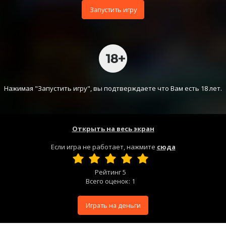
Запустить игру
Нажимая "Запустить игру", вы подтверждаете что Вам есть 18 лет.
Открыть на весь экран
Если игра не работает, нажмите
сюда
Рейтинг
5
Всего оценок:
1
Играть на деньги