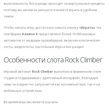
волатильности. Все раунды проходят на виртуальные кредиты,
поэтому вы ничем не рискуете и можете играть в удобном
темпе.
Чтобы начать игру, достаточно нажать кнопку
«Играть»
. На
платформе
Казино Х
представлено более 10 000 игровых
автоматов от ведущих провайдеров, включая классические
слоты, видеослоты, настольные игры и live-раздел.
Особенности слота Rock Climber
Игровой автомат
Rock Climber
выполнен в фирменном стиле
студии
и поддерживает адаптивный интерфейс, благодаря
чему он корректно запускается как на компьютере, так и на
мобильных устройствах.
Во время игры вы можете изучить: