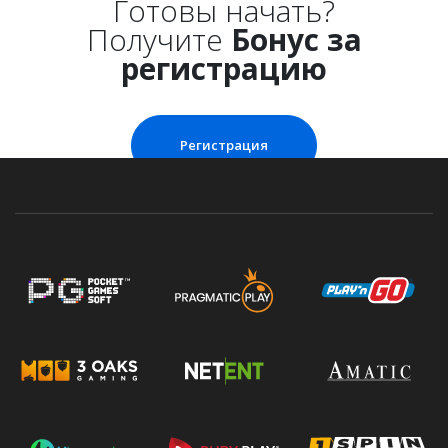
Готовы начать?
Получите
Бонус за
регистрацию
Регистрация