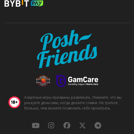
Азартные игры призваны развлекать. Помните, что вы
рискуете деньгами, когда делаете ставки. Не тратьте
больше, чем можете позволить себе проиграть.