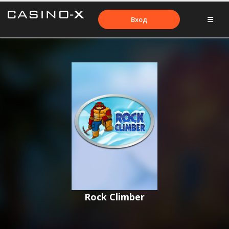
Вход
Rock Climber