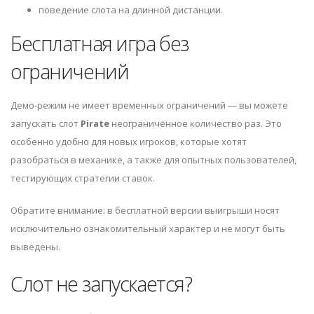
поведение слота на длинной дистанции.
Бесплатная игра без
ограничений
Демо-режим не имеет временных ограничений — вы можете
запускать слот
Pirate
неограниченное количество раз. Это
особенно удобно для новых игроков, которые хотят
разобраться в механике, а также для опытных пользователей,
тестирующих стратегии ставок.
Обратите внимание: в бесплатной версии выигрыши носят
исключительно ознакомительный характер и не могут быть
выведены.
Слот не запускается?