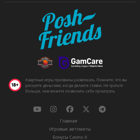
Азартные игры призваны развлекать. Помните, что вы
рискуете деньгами, когда делаете ставки. Не тратьте
больше, чем можете позволить себе проиграть.
Главная
Игровые автоматы
Бонусы Casino-X