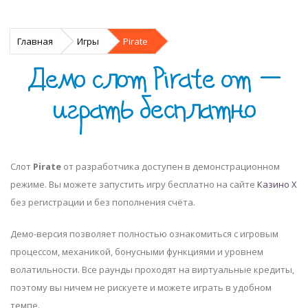
Главная
Игры
Pirate
Демо слот Pirate от —
играть бесплатно
Слот
Pirate
от разработчика
доступен в демонстрационном
режиме. Вы можете запустить игру бесплатно на сайте
Казино Х
без регистрации и без пополнения счёта.
Демо-версия позволяет полностью ознакомиться с игровым
процессом, механикой, бонусными функциями и уровнем
волатильности. Все раунды проходят на виртуальные кредиты,
поэтому вы ничем не рискуете и можете играть в удобном
темпе.