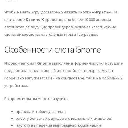
Чтобы начать игру, достаточно нажать кнопку
«Играть»
. На
платформе
Казино Х
представлено более 10 000 игровых
автоматов от ведущих провайдеров, включая классические
слоты, видеослоты, настольные игры и live-раздел.
Особенности слота Gnome
Игровой автомат
Gnome
выполнен в фирменном стиле студии
и
поддерживает адаптивный интерфейс, благодаря чему он
корректно запускается как на компьютере, так и на мобильных
устройствах.
Во время игры вы можете изучить:
правила и таблицу выплат;
работу бонусных раундов и специальных символов;
частоту выпадения выигрышных комбинаций;