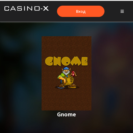
Вход
Gnome