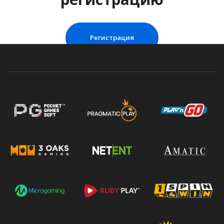
Регистрация