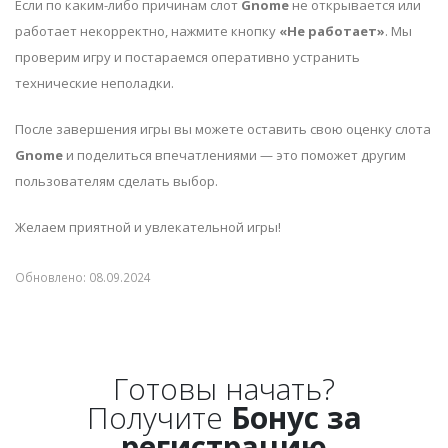
Если по каким-либо причинам слот
Gnome
не открывается или
работает некорректно, нажмите кнопку
«Не работает»
. Мы
проверим игру и постараемся оперативно устранить
технические неполадки.
После завершения игры вы можете оставить свою оценку слота
Gnome
и поделиться впечатлениями — это поможет другим
пользователям сделать выбор.
Желаем приятной и увлекательной игры!
Обновлено:
08.09.2024
Готовы начать?
Получите
Бонус за
регистрацию