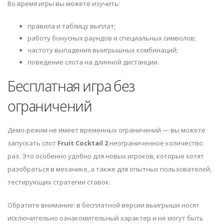
Во время игры вы можете изучить:
правила и таблицу выплат;
работу бонусных раундов и специальных символов;
частоту выпадения выигрышных комбинаций;
поведение слота на длинной дистанции.
Бесплатная игра без
ограничений
Демо-режим не имеет временных ограничений — вы можете
запускать слот
Fruit Cocktail 2
неограниченное количество
раз. Это особенно удобно для новых игроков, которые хотят
разобраться в механике, а также для опытных пользователей,
тестирующих стратегии ставок.
Обратите внимание: в бесплатной версии выигрыши носят
исключительно ознакомительный характер и не могут быть