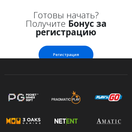
Готовы начать?
Получите
Бонус за
регистрацию
Регистрация