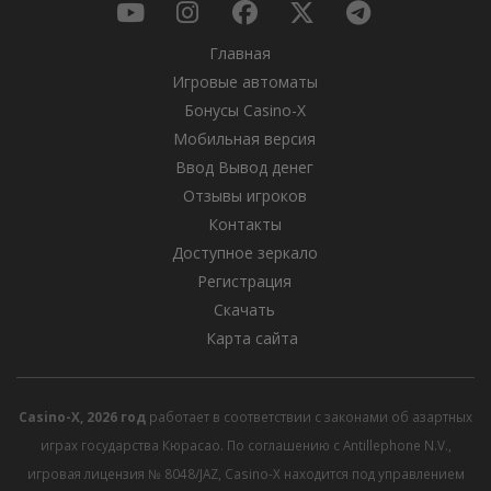
Главная
Игровые автоматы
Бонусы Casino-X
Мобильная версия
Ввод Вывод денег
Отзывы игроков
Контакты
Доступное зеркало
Регистрация
Скачать
Карта сайта
Casino-X, 2026 год
работает в соответствии с законами об азартных
играх государства Кюрасао. По соглашению с Antillephone N.V.,
игровая лицензия № 8048/JAZ, Casino-X находится под управлением