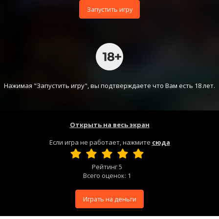
Запустить игру
Нажимая "Запустить игру", вы подтверждаете что Вам есть 18 лет.
Открыть на весь экран
Если игра не работает, нажмите
сюда
Рейтинг
5
Всего оценок:
1
Играть на деньги