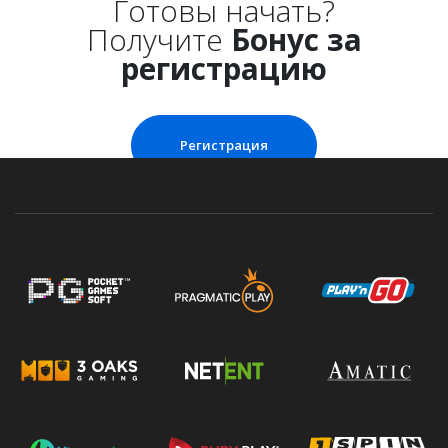
Готовы начать?
Получите
Бонус за
регистрацию
Регистрация