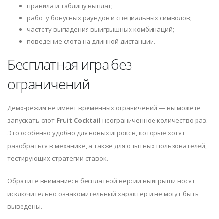
правила и таблицу выплат;
работу бонусных раундов и специальных символов;
частоту выпадения выигрышных комбинаций;
поведение слота на длинной дистанции.
Бесплатная игра без
ограничений
Демо-режим не имеет временных ограничений — вы можете
запускать слот
Fruit Cocktail
неограниченное количество раз.
Это особенно удобно для новых игроков, которые хотят
разобраться в механике, а также для опытных пользователей,
тестирующих стратегии ставок.
Обратите внимание: в бесплатной версии выигрыши носят
исключительно ознакомительный характер и не могут быть
выведены.