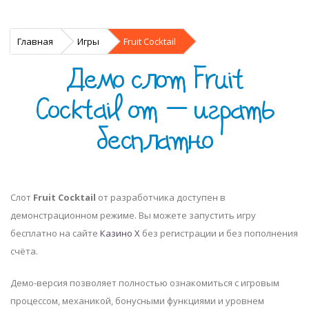
Главная
Игры
Fruit Cocktail
Демо слот Fruit
Cocktail от — играть
бесплатно
Слот
Fruit Cocktail
от разработчика
доступен в
демонстрационном режиме. Вы можете запустить игру
бесплатно на сайте
Казино Х
без регистрации и без пополнения
счёта.
Демо-версия позволяет полностью ознакомиться с игровым
процессом, механикой, бонусными функциями и уровнем