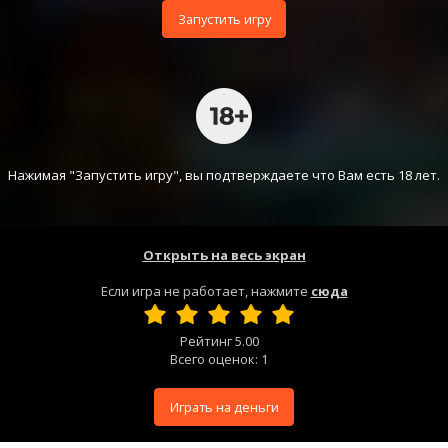
Запустить игру
Нажимая "Запустить игру", вы подтверждаете что Вам есть 18 лет.
Открыть на весь экран
Если игра не работает, нажмите
сюда
Рейтинг
5.00
Всего оценок:
1
Играть на деньги