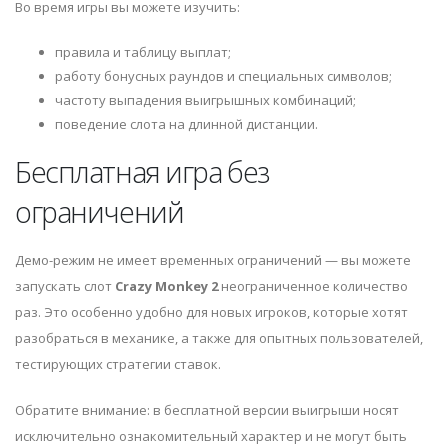
Во время игры вы можете изучить:
правила и таблицу выплат;
работу бонусных раундов и специальных символов;
частоту выпадения выигрышных комбинаций;
поведение слота на длинной дистанции.
Бесплатная игра без
ограничений
Демо-режим не имеет временных ограничений — вы можете
запускать слот
Crazy Monkey 2
неограниченное количество
раз. Это особенно удобно для новых игроков, которые хотят
разобраться в механике, а также для опытных пользователей,
тестирующих стратегии ставок.
Обратите внимание: в бесплатной версии выигрыши носят
исключительно ознакомительный характер и не могут быть