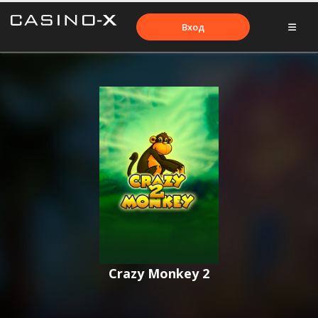
Вход
Crazy Monkey 2