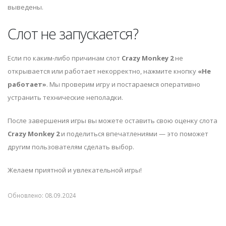
выведены.
Слот не запускается?
Если по каким-либо причинам слот
Crazy Monkey 2
не
открывается или работает некорректно, нажмите кнопку
«Не
работает»
. Мы проверим игру и постараемся оперативно
устранить технические неполадки.
После завершения игры вы можете оставить свою оценку слота
Crazy Monkey 2
и поделиться впечатлениями — это поможет
другим пользователям сделать выбор.
Желаем приятной и увлекательной игры!
Обновлено:
08.09.2024