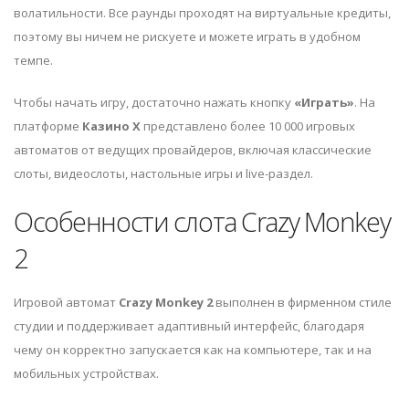
волатильности. Все раунды проходят на виртуальные кредиты,
поэтому вы ничем не рискуете и можете играть в удобном
темпе.
Чтобы начать игру, достаточно нажать кнопку
«Играть»
. На
платформе
Казино Х
представлено более 10 000 игровых
автоматов от ведущих провайдеров, включая классические
слоты, видеослоты, настольные игры и live-раздел.
Особенности слота Crazy Monkey
2
Игровой автомат
Crazy Monkey 2
выполнен в фирменном стиле
студии
и поддерживает адаптивный интерфейс, благодаря
чему он корректно запускается как на компьютере, так и на
мобильных устройствах.