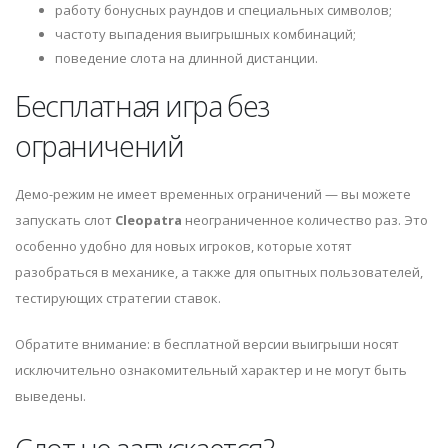
работу бонусных раундов и специальных символов;
частоту выпадения выигрышных комбинаций;
поведение слота на длинной дистанции.
Бесплатная игра без
ограничений
Демо-режим не имеет временных ограничений — вы можете
запускать слот
Cleopatra
неограниченное количество раз. Это
особенно удобно для новых игроков, которые хотят
разобраться в механике, а также для опытных пользователей,
тестирующих стратегии ставок.
Обратите внимание: в бесплатной версии выигрыши носят
исключительно ознакомительный характер и не могут быть
выведены.