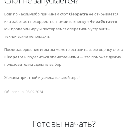
Слот не запускается?
Если по каким-либо причинам слот
Cleopatra
не открывается
или работает некорректно, нажмите кнопку
«Не работает»
.
Мы проверим игру и постараемся оперативно устранить
технические неполадки.
После завершения игры вы можете оставить свою оценку слота
Cleopatra
и поделиться впечатлениями — это поможет другим
пользователям сделать выбор.
Желаем приятной и увлекательной игры!
Обновлено:
08.09.2024
Готовы начать?