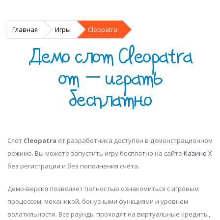
Главная
Игры
Cleopatra
Демо слот Cleopatra
от — играть
бесплатно
Слот
Cleopatra
от разработчика
доступен в демонстрационном
режиме. Вы можете запустить игру бесплатно на сайте
Казино Х
без регистрации и без пополнения счёта.
Демо-версия позволяет полностью ознакомиться с игровым
процессом, механикой, бонусными функциями и уровнем
волатильности. Все раунды проходят на виртуальные кредиты,