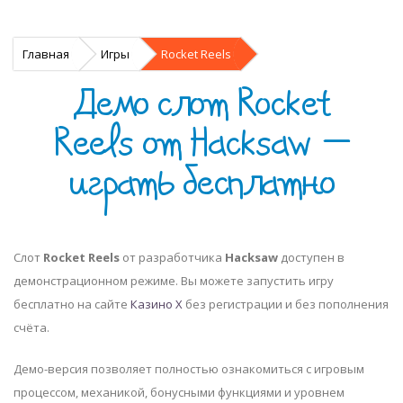
Главная
Игры
Rocket Reels
Демо слот Rocket
Reels от Hacksaw —
играть бесплатно
Слот
Rocket Reels
от разработчика
Hacksaw
доступен в
демонстрационном режиме. Вы можете запустить игру
бесплатно на сайте
Казино Х
без регистрации и без пополнения
счёта.
Демо-версия позволяет полностью ознакомиться с игровым
процессом, механикой, бонусными функциями и уровнем