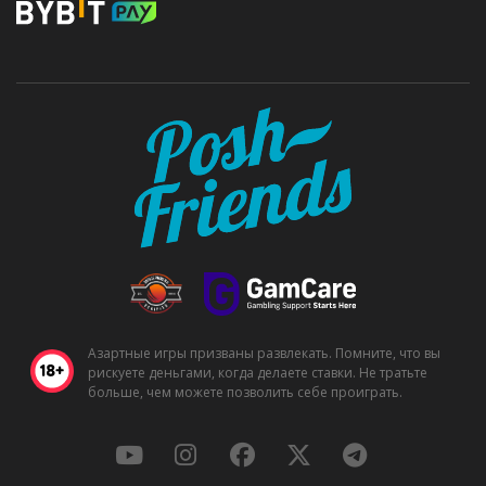
Азартные игры призваны развлекать. Помните, что вы
рискуете деньгами, когда делаете ставки. Не тратьте
больше, чем можете позволить себе проиграть.