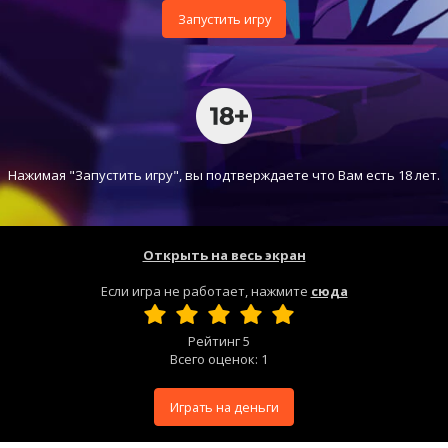
Запустить игру
Нажимая "Запустить игру", вы подтверждаете что Вам есть 18 лет.
Открыть на весь экран
Если игра не работает, нажмите
сюда
Рейтинг
5
Всего оценок:
1
Играть на деньги