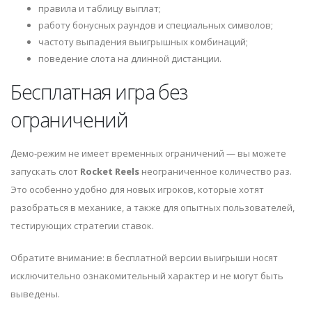
правила и таблицу выплат;
работу бонусных раундов и специальных символов;
частоту выпадения выигрышных комбинаций;
поведение слота на длинной дистанции.
Бесплатная игра без
ограничений
Демо-режим не имеет временных ограничений — вы можете
запускать слот
Rocket Reels
неограниченное количество раз.
Это особенно удобно для новых игроков, которые хотят
разобраться в механике, а также для опытных пользователей,
тестирующих стратегии ставок.
Обратите внимание: в бесплатной версии выигрыши носят
исключительно ознакомительный характер и не могут быть
выведены.