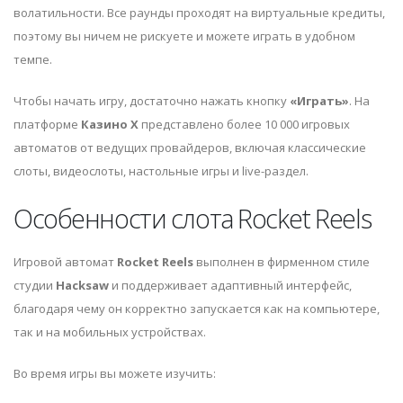
волатильности. Все раунды проходят на виртуальные кредиты,
поэтому вы ничем не рискуете и можете играть в удобном
темпе.
Чтобы начать игру, достаточно нажать кнопку
«Играть»
. На
платформе
Казино Х
представлено более 10 000 игровых
автоматов от ведущих провайдеров, включая классические
слоты, видеослоты, настольные игры и live-раздел.
Особенности слота Rocket Reels
Игровой автомат
Rocket Reels
выполнен в фирменном стиле
студии
Hacksaw
и поддерживает адаптивный интерфейс,
благодаря чему он корректно запускается как на компьютере,
так и на мобильных устройствах.
Во время игры вы можете изучить: