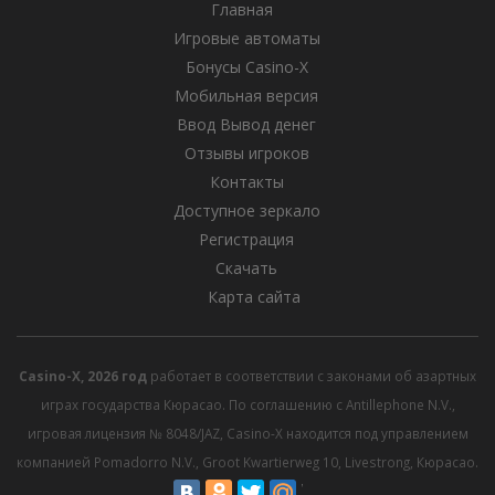
Главная
Игровые автоматы
Бонусы Casino-X
Мобильная версия
Ввод Вывод денег
Отзывы игроков
Контакты
Доступное зеркало
Регистрация
Скачать
Карта сайта
Casino-X, 2026 год
работает в соответствии с законами об азартных
играх государства Кюрасао. По соглашению с Antillephone N.V.,
игровая лицензия № 8048/JAZ, Casino-X находится под управлением
компанией Pomadorro N.V., Groot Kwartierweg 10, Livestrong, Кюрасао.