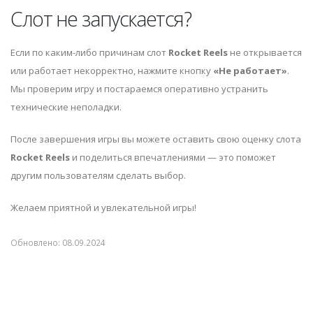
Слот не запускается?
Если по каким-либо причинам слот
Rocket Reels
не открывается
или работает некорректно, нажмите кнопку
«Не работает»
.
Мы проверим игру и постараемся оперативно устранить
технические неполадки.
После завершения игры вы можете оставить свою оценку слота
Rocket Reels
и поделиться впечатлениями — это поможет
другим пользователям сделать выбор.
Желаем приятной и увлекательной игры!
Обновлено:
08.09.2024