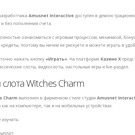
разработчика
Amusnet Interactive
доступен в демонстрационно
 и без пополнения счёта.
олностью ознакомиться с игровым процессом, механикой, бону
 кредиты, поэтому вы ничем не рискуете и можете играть в удо
аточно нажать кнопку
«Играть»
. На платформе
Казино Х
предст
ссические слоты, видеослоты, настольные игры и live-раздел.
слота Witches Charm
s Charm
выполнен в фирменном стиле студии
Amusnet Interac
 как на компьютере, так и на мобильных устройствах.
 изучить:
выплат;