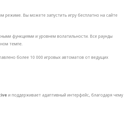
м режиме. Вы можете запустить игру бесплатно на сайте
сными функциями и уровнем волатильности. Все раунды
бном темпе.
авлено более 10 000 игровых автоматов от ведущих
tive
и поддерживает адаптивный интерфейс, благодаря чему