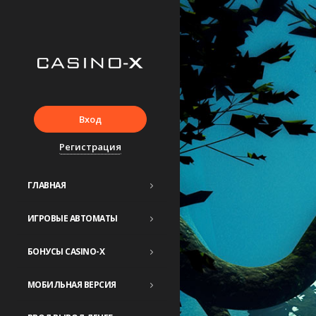
Вход
Регистрация
ГЛАВНАЯ
ИГРОВЫЕ АВТОМАТЫ
БОНУСЫ CASINO-X
МОБИЛЬНАЯ ВЕРСИЯ