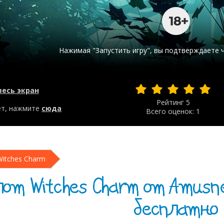
Нажимая "Запустить игру", вы подтверждаете ч
весь экран
Рейтинг
5
ет, нажмите
сюда
Всего оценок:
1
Witches Charm
от Witches Charm от Amusne
бесплатно