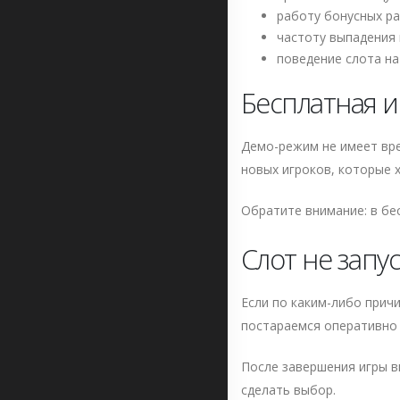
работу бонусных ра
частоту выпадения
поведение слота на
Бесплатная и
Демо-режим не имеет вр
новых игроков, которые 
Обратите внимание: в бе
Слот не запус
Если по каким-либо прич
постараемся оперативно 
После завершения игры 
сделать выбор.