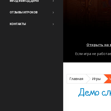
ВВОД ВЫВОД ДЕНЕГ
ОТЗЫВЫ ИГРОКОВ
КОНТАКТЫ
Открыть на 
Если игра не работа
Главная
Игры
V
Демо сл