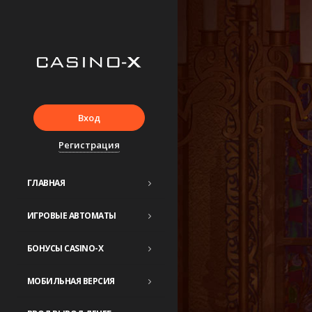
Вход
Регистрация
ГЛАВНАЯ
ИГРОВЫЕ АВТОМАТЫ
БОНУСЫ CASINO-X
МОБИЛЬНАЯ ВЕРСИЯ