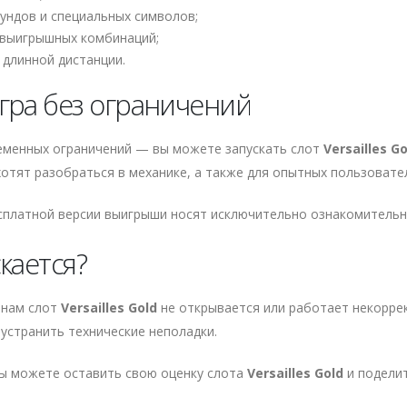
ундов и специальных символов;
 выигрышных комбинаций;
 длинной дистанции.
гра без ограничений
еменных ограничений — вы можете запускать слот
Versailles Go
хотят разобраться в механике, а также для опытных пользовате
сплатной версии выигрыши носят исключительно ознакомительны
кается?
инам слот
Versailles Gold
не открывается или работает некорре
устранить технические неполадки.
вы можете оставить свою оценку слота
Versailles Gold
и подели