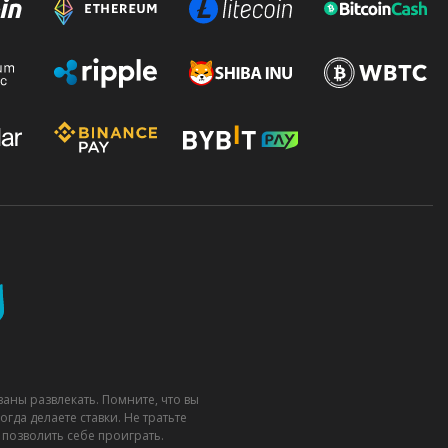
аны развлекать. Помните, что вы
огда делаете ставки. Не тратьте
позволить себе проиграть.