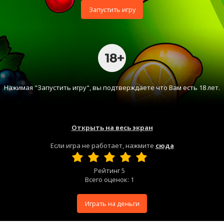
Запустить игру
Нажимая "Запустить игру", вы подтверждаете что Вам есть 18 лет.
Открыть на весь экран
Если игра не работает, нажмите
сюда
Рейтинг
5
Всего оценок:
1
Играть на деньги