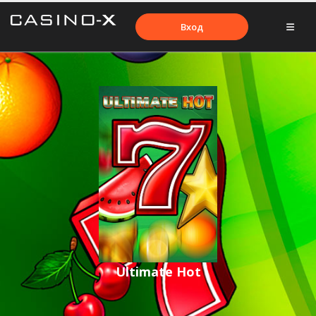
Вход
Ultimate Hot