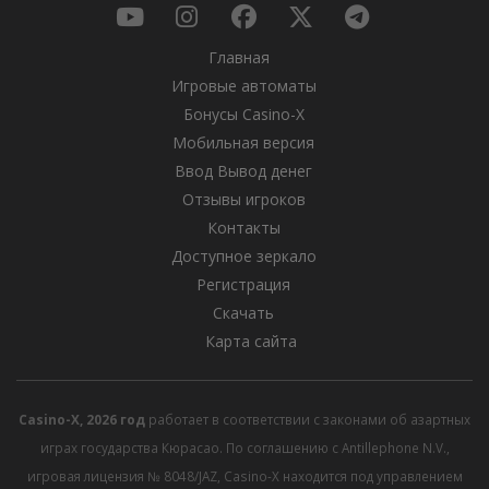
Главная
Игровые автоматы
Бонусы Casino-X
Мобильная версия
Ввод Вывод денег
Отзывы игроков
Контакты
Доступное зеркало
Регистрация
Скачать
Карта сайта
Casino-X, 2026 год
работает в соответствии с законами об азартных
играх государства Кюрасао. По соглашению с Antillephone N.V.,
игровая лицензия № 8048/JAZ, Casino-X находится под управлением