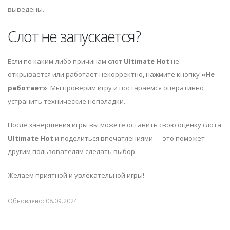
выведены.
Слот не запускается?
Если по каким-либо причинам слот
Ultimate Hot
не
открывается или работает некорректно, нажмите кнопку
«Не
работает»
. Мы проверим игру и постараемся оперативно
устранить технические неполадки.
После завершения игры вы можете оставить свою оценку слота
Ultimate Hot
и поделиться впечатлениями — это поможет
другим пользователям сделать выбор.
Желаем приятной и увлекательной игры!
Обновлено:
08.09.2024